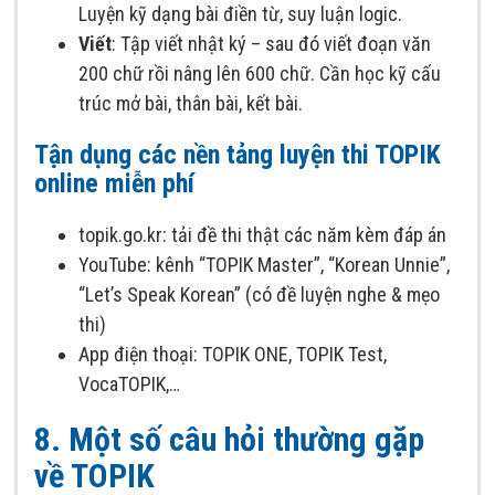
Luyện kỹ dạng bài điền từ, suy luận logic.
Viết
: Tập viết nhật ký – sau đó viết đoạn văn
200 chữ rồi nâng lên 600 chữ. Cần học kỹ cấu
trúc mở bài, thân bài, kết bài.
Tận dụng các nền tảng luyện thi TOPIK
online miễn phí
topik.go.kr: tải đề thi thật các năm kèm đáp án
YouTube: kênh “TOPIK Master”, “Korean Unnie”,
“Let’s Speak Korean” (có đề luyện nghe & mẹo
thi)
App điện thoại: TOPIK ONE, TOPIK Test,
VocaTOPIK,…
8. Một số câu hỏi thường gặp
về TOPIK