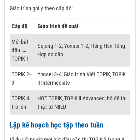
Giáo trình gợi ý theo cấp độ:
Cấp độ
Giáo trình đề xuất
Mới bắt
Sejong 1-2, Yonsei 1-2, TIếng Hàn Tổng
đầu →
Hợp sơ cấp
TOPIK 1
TOPIK 2–
Yonsei 3-4, Giáo trình Viết TOPIK, TOPIK
3
II Intermediate
TOPIK 4
HOT TOPIK, TOPIK II Advanced, bộ đề thi
trở lên
thật từ NIIED
Lập kế hoạch học tập theo tuần
Ví dụ với người mới bắt đầu cần thi TOPIK 2 trong 4