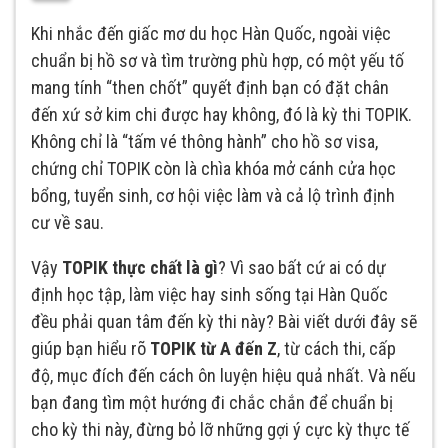
Khi nhắc đến giấc mơ du học Hàn Quốc, ngoài việc
chuẩn bị hồ sơ và tìm trường phù hợp, có một yếu tố
mang tính “then chốt” quyết định bạn có đặt chân
đến xứ sở kim chi được hay không, đó là kỳ thi TOPIK.
Không chỉ là “tấm vé thông hành” cho hồ sơ visa,
chứng chỉ TOPIK còn là chìa khóa mở cánh cửa học
bổng, tuyển sinh, cơ hội việc làm và cả lộ trình định
cư về sau.
Vậy
TOPIK thực chất là gì
? Vì sao bất cứ ai có dự
định học tập, làm việc hay sinh sống tại Hàn Quốc
đều phải quan tâm đến kỳ thi này? Bài viết dưới đây sẽ
giúp bạn hiểu rõ
TOPIK từ A đến Z
, từ cách thi, cấp
độ, mục đích đến cách ôn luyện hiệu quả nhất. Và nếu
bạn đang tìm một hướng đi chắc chắn để chuẩn bị
cho kỳ thi này, đừng bỏ lỡ những gợi ý cực kỳ thực tế