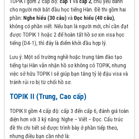
TOPIK I gồm 2 cấp độ:
cấp 1
và
cấp 2
, chủ yếu dành
cho người mới bắt đầu học tiếng Hàn. Đề thi gồm hai
phần:
Nghe hiểu (30 câu)
và
Đọc hiểu (40 câu)
,
không có phần viết. Nếu bạn là người mới, chỉ cần đạt
được TOPIK 1 hoặc 2 để hoàn tất hồ sơ xin visa học
tiếng (D4-1), thì đây là điểm khởi đầu hợp lý.
Lưu ý: Một số trường nghề hoặc trung tâm đào tạo
tiếng tại Hàn vẫn nhận hồ sơ không có TOPIK, nhưng
việc sở hữu TOPIK I sẽ giúp bạn tăng tỷ lệ đậu visa và
tránh rủi ro bị từ chối hồ sơ.
TOPIK II (Trung, Cao cấp)
TOPIK II gồm 4 cấp độ: cấp 3 đến cấp 6, đánh giá toàn
diện hơn với 3 kỹ năng: Nghe – Viết – Đọc. Cấu trúc
đề thi chi tiết sẽ được trình bày ở phần tiếp theo,
nhưng điều bạn cần nhớ là: