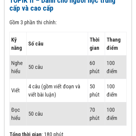
TOPIK II – Dành cho người học trung
cấp và cao cấp
Gồm 3 phần thi chính:
Kỹ
Thời
Thang
Số câu
năng
gian
điểm
Nghe
60
100
50 câu
hiểu
phút
điểm
4 câu (gồm viết đoạn và
50
100
Viết
viết bài luận)
phút
điểm
Đọc
70
100
50 câu
hiểu
phút
điểm
Tổng thời gian
: 180 phút