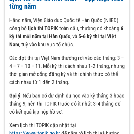
từng năm
Hằng năm, Viện Giáo dục Quốc tế Hàn Quốc (NIIED)
công bố
lịch thi TOPIK
toàn cầu, thường có khoảng
6
kỳ thi mỗi năm tại Hàn Quốc
, và
5-6 kỳ thi tại Việt
Nam
, tuỳ vào khu vực tổ chức.
Các đợt thi tại Việt Nam thường rơi vào các tháng: 3 –
4 – 7 – 10 – 11. Mỗi kỳ thi cách nhau 1-2 tháng, nhưng
thời gian mở cổng đăng ký và thi chính thức có thể
cách nhau từ 1 đến 2 tháng.
Gợi ý
: Nếu bạn có dự định du học vào kỳ tháng 3 hoặc
tháng 9, nên thi TOPIK trước đó ít nhất 3-4 tháng để
có kết quả kịp nộp hồ sơ.
Xem lịch thi TOPIK cập nhật tại
https://www.topik.go.kr
để nắm rõ lịch thi và hướng