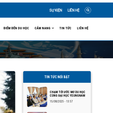
SỰ KIỆN
LIÊN HỆ
ĐIỂM ĐẾN DU HỌC
CẨM NANG
TIN TỨC
LIÊN HỆ
TIN TỨC NỔI BẬT
CHẠM TỚI ƯỚC MƠ DU HỌC
CÙNG ĐẠI HỌC YEUNGNAM
15/08/2025 - 13:57