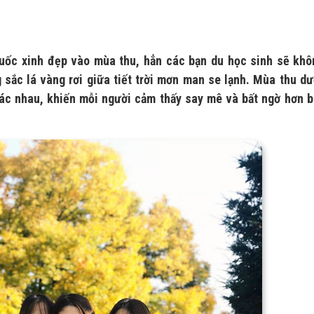
uốc xinh đẹp vào mùa thu, hẳn các bạn du học sinh sẽ khô
ắc lá vàng rơi giữa tiết trời mơn man se lạnh. Mùa thu dư
ác nhau, khiến mỗi người cảm thấy say mê và bất ngờ hơn b