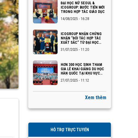
ĐẠI HỌC NỮ SEOUL &
ICOGROUP: BƯỚC TIẾN MỚI
TRONG HỢP TÁC GIÁO DỤC
14/08/2025 - 16:28
ICOGROUP NHẬN CHỨNG
NHẬN “ĐỐI TÁC HỢP TÁC
XUẤT SẮC” TỪ ĐẠI HỌC
INJE – HÀN QUỐC
31/07/2025 - 11:20
HƠN 300 HỌC SINH THAM
GIA LỄ KHAI GIẢNG DU HỌC
HÀN QUỐC TẠI KHU VỰC
QUẢNG NINH – HẢI PHÒNG
27/07/2025 - 11:12
Xem thêm
HỖ TRỢ TRỰC TUYẾN