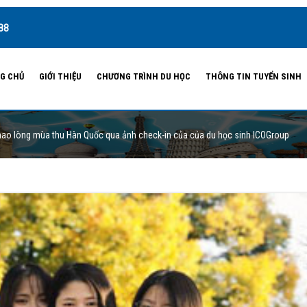
88
G CHỦ
GIỚI THIỆU
CHƯƠNG TRÌNH DU HỌC
THÔNG TIN TUYỂN SINH
nao lòng mùa thu Hàn Quốc qua ảnh check-in của của du học sinh ICOGroup