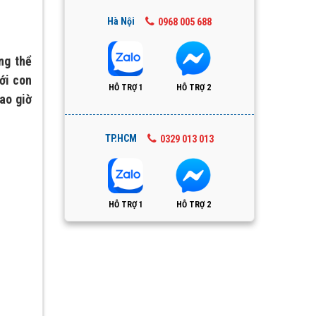
Hà Nội
0968 005 688
ng thể
ới con
HỖ TRỢ 1
HỖ TRỢ 2
ao giờ
TP.HCM
0329 013 013
HỖ TRỢ 1
HỖ TRỢ 2