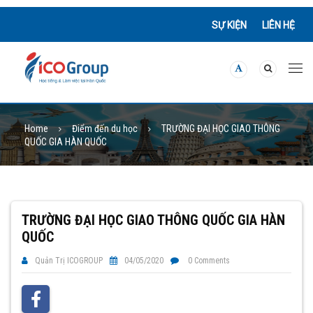
SỰ KIỆN
LIÊN HỆ
Home
Điểm đến du học
TRƯỜNG ĐẠI HỌC GIAO THÔNG
QUỐC GIA HÀN QUỐC
TRƯỜNG ĐẠI HỌC GIAO THÔNG QUỐC GIA HÀN
QUỐC
Quản Trị ICOGROUP
04/05/2020
0 Comments