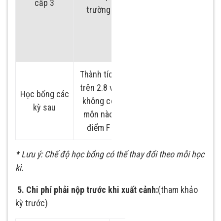
cấp 3
và 50% học phí
trường
Thứ hạng trên 15%:
miễn phí nhập học
Thành tích
Căn cứ xếp hạng
trên 2.8 và
học sinh có thể đạt
Học bổng các
không có
học bổng miễn giảm
kỳ sau
môn nào
25% đến 100% học
điểm F
phí loại 1 và loại 2
* Lưu ý: Chế độ học bổng có thể thay đổi theo mỗi học
kì.
5. Chi phí phải nộp trước khi xuất cảnh:
(tham khảo
kỳ trước)