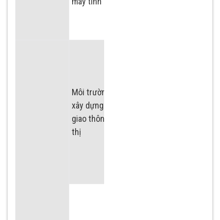
máy tính
Chuyên ngành kỹ
thuật hạ tầng xã
hội
Môi trường (
Chuyên ngành kỹ
xây dựng ) và
thuật môi trường
giao thông đô
thị
Chuyên ngành kỹ
thuật giao thông-
đô thị
Chuyên ngành Kỹ
thuật hóa học và