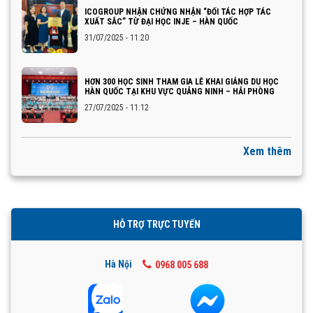
ICOGROUP NHẬN CHỨNG NHẬN “ĐỐI TÁC HỢP TÁC
XUẤT SẮC” TỪ ĐẠI HỌC INJE – HÀN QUỐC
31/07/2025 - 11:20
HƠN 300 HỌC SINH THAM GIA LỄ KHAI GIẢNG DU HỌC
HÀN QUỐC TẠI KHU VỰC QUẢNG NINH – HẢI PHÒNG
27/07/2025 - 11:12
Xem thêm
HỖ TRỢ TRỰC TUYẾN
Hà Nội
0968 005 688