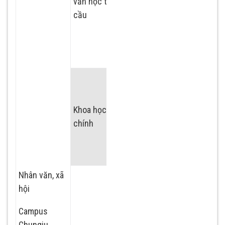
văn học toàn
cầu
Chuyên ngành
ngôn ngữ văn học
Hàn Quốc
Chuyên ngành
hành chính
Khoa học hành
Chuyên ngành
chính
thông tin hành
chính
Nhân văn, xã
Chuyên nghành
hội
kinh doanh
Campus
Chuyên ngành kinh
Chungju