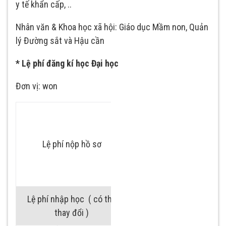
y tế khẩn cấp, ..
Khoa giáo dục mầm non
Nhân văn & Khoa học xã hội: Giáo dục Mầm non, Quản
Khoa y tá
lý Đường sắt và Hậu cần
* Lệ phí đăng kí học Đại học
Chuyên ngành
thực phẩm
Đơn vị: won
Thực phẩm.
Công nghệ sinh
Chuyên ngành
– Tân sinh viên:
học
công nghệ sinh
Sức khỏe và
30.000
học
đời sống
Lệ phí nộp hồ sơ
– Sinh viên chuyển
Campus
Khoa vật lý trị
tiếp: 40.000
Jeungpyeong
liệu
Lệ phí nhập học ( có thể
Khoa cứu hộ
150.000
thay đổi )
khẩn cấp