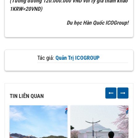
(Tương đương 120.000.000 VND với tỷ giá tham khảo
1KRW=20VND)
Du học Hàn Quốc ICOGroup!
Tác giả:
Quản Trị ICOGROUP
TIN LIÊN QUAN