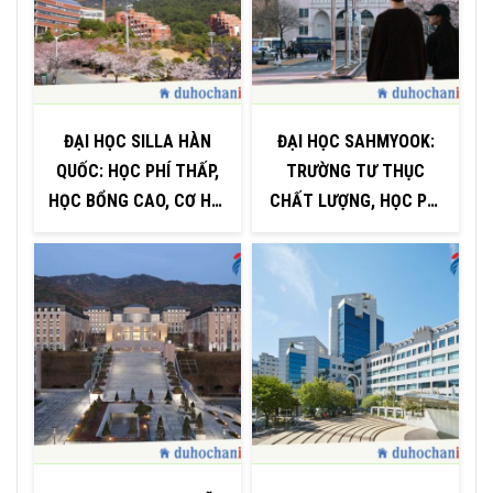
ĐẠI HỌC SILLA HÀN
ĐẠI HỌC SAHMYOOK:
QUỐC: HỌC PHÍ THẤP,
TRƯỜNG TƯ THỤC
HỌC BỔNG CAO, CƠ HỘI
CHẤT LƯỢNG, HỌC PHÍ
(
VIỆC LÀM RỘNG MỞ
RẺ GIỮA LÒNG SEOUL