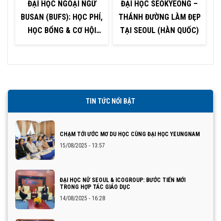
ĐẠI HỌC NGOẠI NGỮ
ĐẠI HỌC SEOKYEONG –
BUSAN (BUFS): HỌC PHÍ,
THÁNH ĐƯỜNG LÀM ĐẸP
HỌC BỔNG & CƠ HỘI
TẠI SEOUL (HÀN QUỐC)
H
VIỆC LÀM
TIN TỨC NỔI BẬT
CHẠM TỚI ƯỚC MƠ DU HỌC CÙNG ĐẠI HỌC YEUNGNAM
15/08/2025 - 13:57
ĐẠI HỌC NỮ SEOUL & ICOGROUP: BƯỚC TIẾN MỚI
TRONG HỢP TÁC GIÁO DỤC
14/08/2025 - 16:28