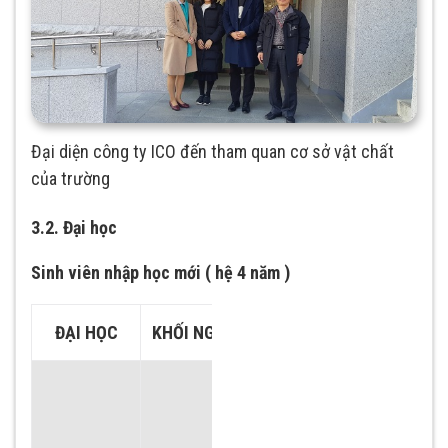
Đại diện công ty ICO đến tham quan cơ sở vật chất
của trường
3.2. Đại học
Sinh viên nhập học mới ( hệ 4 năm )
ĐẠI HỌC
KHỐI NGÀNH
CHUYÊN NGÀNH
Chuyên ngành kỹ
thuật cơ khí