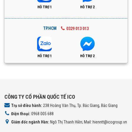
HỖ TRỢ 1
HỖ TRỢ 2
TP.HCM
0329 013 013
HỖ TRỢ 1
HỖ TRỢ 2
CÔNG TY CỔ PHẦN QUỐC TẾ ICO
Trụ sở điều hành:
238 Hoàng Văn Thụ, Tp. Bắc Giang, Bắc Giang
Điện thoại:
0968 005 688
Giám đốc ngành Hàn:
Ngô Thị Thanh Hiền; Mail: hienntt@icogroup.vn