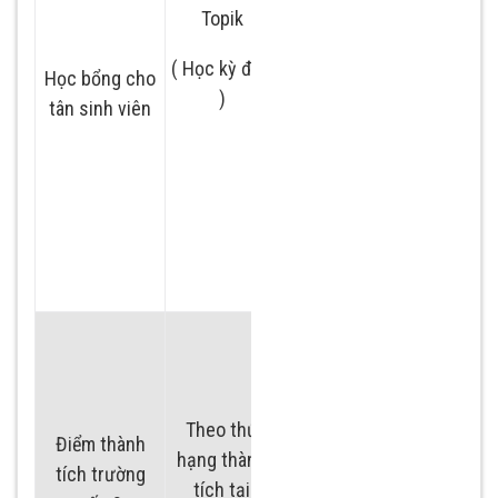
Topik 5: miễn phí
Topik
sắt
Chuyên ngành hệ
nhập học và 75%
thống hạ tầng
( Học kỳ đầu
học phí
Học bổng cho
đường sắt
)
tân sinh viên
Topik 4: miễn phí
Chuyên ngành
nhập học và 75%
điện, điện tử
học phí
đường sắt
Topik 3: miễn phí
nhập học
Thứ hạng trên 5%:
miễn phí nhập học
và 100% học phí
Theo thứ
Điểm thành
Thứ hạng trên 10%:
hạng thành
tích trường
miễn phí nhập học
tích tại