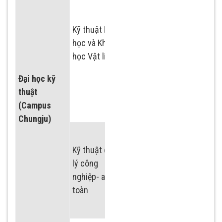
công nghệ sinh
học
Kỹ thuật Hóa
Chuyên ngành
học và Khoa
Khoa học và Kỹ
học Vật liệu
thuật Vật liệu
Đại học kỹ
Kỹ thuật Nano
thuật
polymer
(Campus
Chungju)
Chuyên ngành kỹ
thuật quản lý công
Kỹ thuật quản
nghiệp
lý công
nghiệp- an
Chuyên ngành kỹ
toàn
thuật an toàn