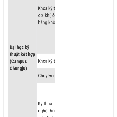
Chuyên ngành kỹ
Khoa kỹ thuật
thuật ô tô
cơ khí, ô tô-
Chuyên ngành
hàng không
thiết kế cơ khí
hàng không
Đại học kỹ
thuật kết hợp
Khoa kỹ thuật điện tử
(Campus
Chungju)
Chuyên ngành kỹ thuật điện
Chuyên ngành máy
tính
Kỹ thuật công
Chuyên ngành
nghệ thông tin
phần mềm