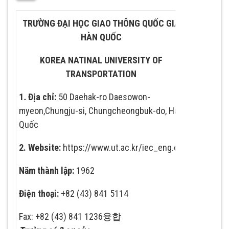
TRƯỜNG ĐẠI HỌC GIAO THÔNG QUỐC GIA
HÀN QUỐC
KOREA NATINAL UNIVERSITY OF
TRANSPORTATION
1
.
Địa chỉ:
50 Daehak-ro Daesowon-
myeon,Chungju-si, Chungcheongbuk-do, Hàn
Quốc
2.
Website:
https://www.ut.ac.kr/iec_eng.do
Năm thành lập:
1962
Điện thoại:
+82 (43) 841 5114
Fax: +82 (43) 841 1236융합