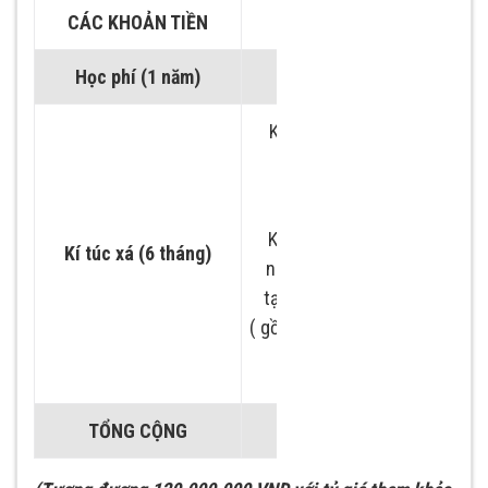
CÁC KHOẢN TIỀN
SỐ TIỀN ( KRW )
Học phí (1 năm)
4.000.000
Kỳ học ( 3 tháng ) :
808.600 ( nam ),
1.1139.200 ( nữ)
Kỳ nghỉ : 716.400 (
Kí túc xá (6 tháng)
nam), 802.200 ( nữ)
tạm tính 2.000.0000
( gồm 2 bữa ăn từ thứ 2
đến thứ 6)
TỔNG CỘNG
6.000.000 KRW