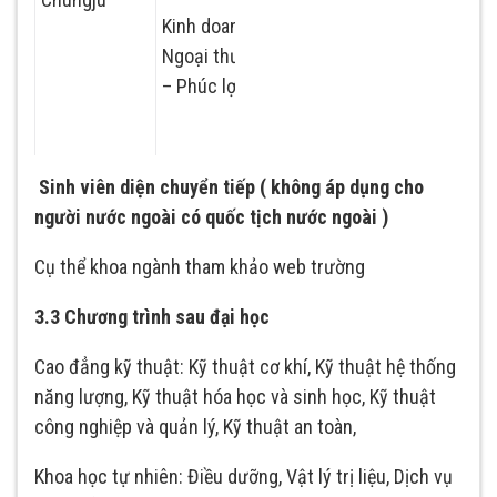
doanh tổng hợp
Kinh doanh-
Ngoại thương
Chuyên ngành
– Phúc lợi
ngoại thương quốc
tế
Chuyên ngành
Sinh viên diện chuyển tiếp
( không áp dụng cho
phúc lợi xã hội
người nước ngoài có quốc tịch nước ngoài )
Cụ thể khoa ngành tham khảo web trường
Chuyên ngành
quản lý sức khỏe
3.3 Chương trình sau đại học
thể thao
Thể thao
Cao đẳng kỹ thuật: Kỹ thuật cơ khí, Kỹ thuật hệ thống
Chuyên ngành
năng lượng, Kỹ thuật hóa học và sinh học, Kỹ thuật
công nghiệp thể
công nghiệp và quản lý, Kỹ thuật an toàn,
thao
Khoa học tự nhiên: Điều dưỡng, Vật lý trị liệu, Dịch vụ