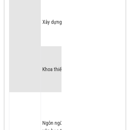
Chuyên ngành kỹ
thuật xây dựng
Xây dựng
Chuyên ngành xây
dựng ( 5 năm )
Chuyên ngành
thiết kế công nhiệp
Khoa thiết kế
Chuyên ngành
Communication
Design
Chuyên ngành
tiếng Anh
Chuyên ngành
Ngôn ngữ và
tiếng Trung Quốc