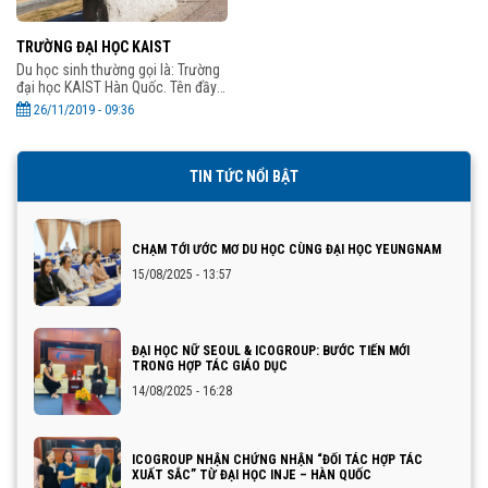
TRƯỜNG ĐẠI HỌC KAIST
Du học sinh thường gọi là: Trường
đại học KAIST Hàn Quốc. Tên đầy
đủ là: Viện khoa học và công nghệ
26/11/2019 - 09:36
tiên tiến Hàn Quốc. Trường đại học
Kaist là một
TIN TỨC NỔI BẬT
CHẠM TỚI ƯỚC MƠ DU HỌC CÙNG ĐẠI HỌC YEUNGNAM
15/08/2025 - 13:57
ĐẠI HỌC NỮ SEOUL & ICOGROUP: BƯỚC TIẾN MỚI
TRONG HỢP TÁC GIÁO DỤC
14/08/2025 - 16:28
ICOGROUP NHẬN CHỨNG NHẬN “ĐỐI TÁC HỢP TÁC
XUẤT SẮC” TỪ ĐẠI HỌC INJE – HÀN QUỐC