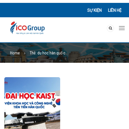
SỰ KIỆN
LIÊN HỆ
Home
Thẻ:
du hoc hàn quố c