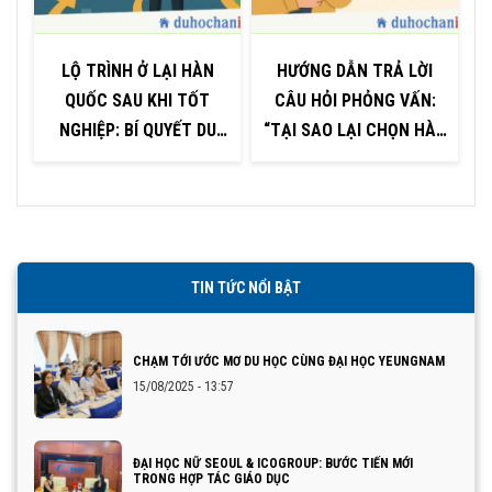
LỘ TRÌNH Ở LẠI HÀN
HƯỚNG DẪN TRẢ LỜI
QUỐC SAU KHI TỐT
CÂU HỎI PHỎNG VẤN:
NGHIỆP: BÍ QUYẾT DU
“TẠI SAO LẠI CHỌN HÀN
HỌC SINH CẦN BIẾT
QUỐC ĐỂ DU HỌC?”
TIN TỨC NỔI BẬT
CHẠM TỚI ƯỚC MƠ DU HỌC CÙNG ĐẠI HỌC YEUNGNAM
15/08/2025 - 13:57
ĐẠI HỌC NỮ SEOUL & ICOGROUP: BƯỚC TIẾN MỚI
TRONG HỢP TÁC GIÁO DỤC