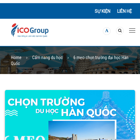
SỰ KIỆN
LIÊN HỆ
Home
Cẩm nang du học
6 mẹo chọn trường đại học Hàn
Quốc