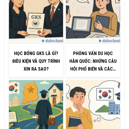
HỌC BỔNG GKS LÀ GÌ?
PHỎNG VẤN DU HỌC
ĐIỀU KIỆN VÀ QUY TRÌNH
HÀN QUỐC: NHỮNG CÂU
XIN RA SAO?
HỎI PHỔ BIẾN VÀ CÁCH
TRẢ LỜI