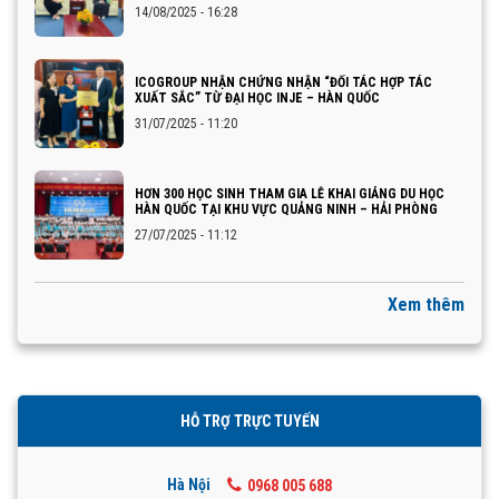
14/08/2025 - 16:28
ICOGROUP NHẬN CHỨNG NHẬN “ĐỐI TÁC HỢP TÁC
XUẤT SẮC” TỪ ĐẠI HỌC INJE – HÀN QUỐC
31/07/2025 - 11:20
HƠN 300 HỌC SINH THAM GIA LỄ KHAI GIẢNG DU HỌC
HÀN QUỐC TẠI KHU VỰC QUẢNG NINH – HẢI PHÒNG
27/07/2025 - 11:12
Xem thêm
HỖ TRỢ TRỰC TUYẾN
Hà Nội
0968 005 688