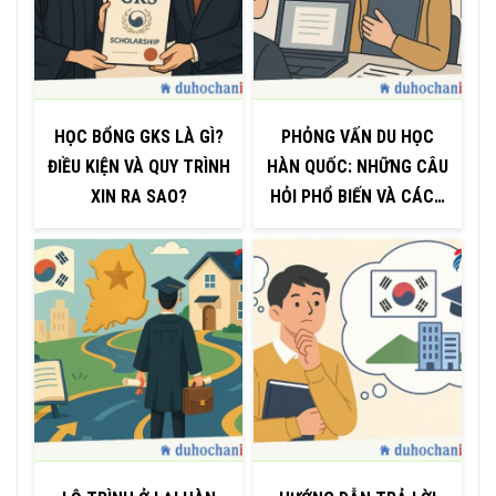
HỌC BỔNG GKS LÀ GÌ?
PHỎNG VẤN DU HỌC
ĐIỀU KIỆN VÀ QUY TRÌNH
HÀN QUỐC: NHỮNG CÂU
XIN RA SAO?
HỎI PHỔ BIẾN VÀ CÁCH
TRẢ LỜI