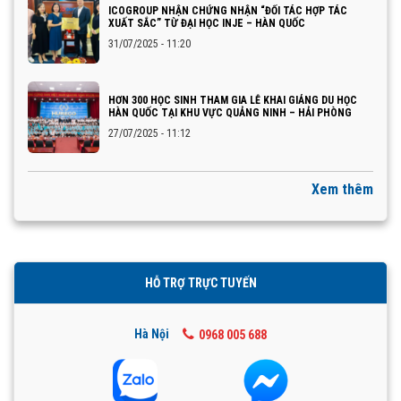
ICOGROUP NHẬN CHỨNG NHẬN “ĐỐI TÁC HỢP TÁC
XUẤT SẮC” TỪ ĐẠI HỌC INJE – HÀN QUỐC
31/07/2025 - 11:20
HƠN 300 HỌC SINH THAM GIA LỄ KHAI GIẢNG DU HỌC
HÀN QUỐC TẠI KHU VỰC QUẢNG NINH – HẢI PHÒNG
27/07/2025 - 11:12
Xem thêm
HỖ TRỢ TRỰC TUYẾN
Hà Nội
0968 005 688