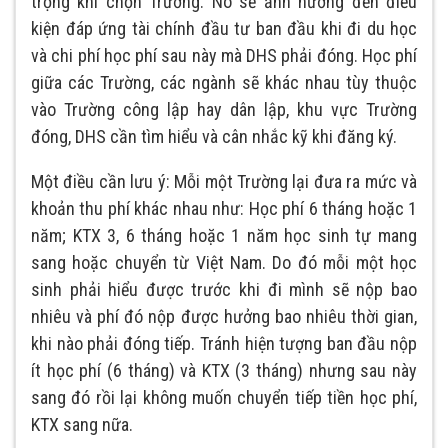
trọng khi chọn Trường. Nó sẽ ảnh hưởng đến điều
kiện đáp ứng tài chính đầu tư ban đầu khi đi du học
và chi phí học phí sau này mà DHS phải đóng. Học phí
giữa các Trường, các ngành sẽ khác nhau tùy thuộc
vào Trường công lập hay dân lập, khu vực Trường
đóng, DHS cần tìm hiểu và cân nhắc kỹ khi đăng ký.
Một điều cần lưu ý: Mỗi một Trường lại đưa ra mức và
khoản thu phí khác nhau như: Học phí 6 tháng hoặc 1
năm; KTX 3, 6 tháng hoặc 1 năm học sinh tự mang
sang hoặc chuyển từ Việt Nam. Do đó mỗi một học
sinh phải hiểu được trước khi đi mình sẽ nộp bao
nhiêu và phí đó nộp được hưởng bao nhiêu thời gian,
khi nào phải đóng tiếp. Tránh hiện tượng ban đầu nộp
ít học phí (6 tháng) và KTX (3 tháng) nhưng sau này
sang đó rồi lại không muốn chuyển tiếp tiền học phí,
KTX sang nữa.