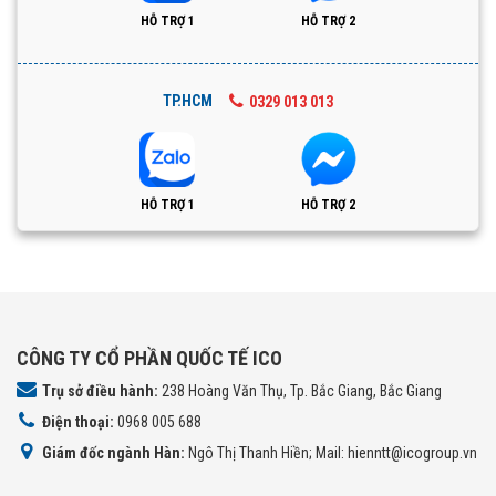
HỖ TRỢ 1
HỖ TRỢ 2
TP.HCM
0329 013 013
HỖ TRỢ 1
HỖ TRỢ 2
CÔNG TY CỔ PHẦN QUỐC TẾ ICO
Trụ sở điều hành:
238 Hoàng Văn Thụ, Tp. Bắc Giang, Bắc Giang
Điện thoại:
0968 005 688
Giám đốc ngành Hàn:
Ngô Thị Thanh Hiền; Mail: hienntt@icogroup.vn