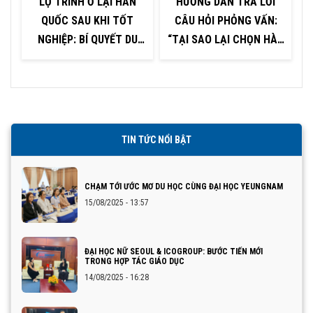
LỘ TRÌNH Ở LẠI HÀN
HƯỚNG DẪN TRẢ LỜI
QUỐC SAU KHI TỐT
CÂU HỎI PHỎNG VẤN:
NGHIỆP: BÍ QUYẾT DU
“TẠI SAO LẠI CHỌN HÀN
HỌC SINH CẦN BIẾT
QUỐC ĐỂ DU HỌC?”
TIN TỨC NỔI BẬT
CHẠM TỚI ƯỚC MƠ DU HỌC CÙNG ĐẠI HỌC YEUNGNAM
15/08/2025 - 13:57
ĐẠI HỌC NỮ SEOUL & ICOGROUP: BƯỚC TIẾN MỚI
TRONG HỢP TÁC GIÁO DỤC
14/08/2025 - 16:28