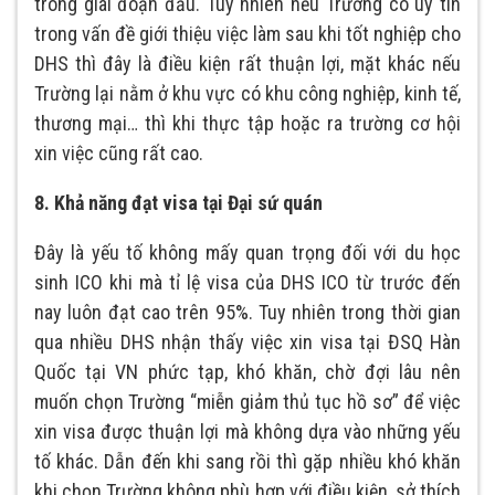
trong giai đoạn đầu. Tuy nhiên nếu Trường có uy tín
trong vấn đề giới thiệu việc làm sau khi tốt nghiệp cho
DHS thì đây là điều kiện rất thuận lợi, mặt khác nếu
Trường lại nằm ở khu vực có khu công nghiệp, kinh tế,
thương mại… thì khi thực tập hoặc ra trường cơ hội
xin việc cũng rất cao.
8. Khả năng đạt visa tại Đại sứ quán
Đây là yếu tố không mấy quan trọng đối với du học
sinh ICO khi mà tỉ lệ visa của DHS ICO từ trước đến
nay luôn đạt cao trên 95%. Tuy nhiên trong thời gian
qua nhiều DHS nhận thấy việc xin visa tại ĐSQ Hàn
Quốc tại VN phức tạp, khó khăn, chờ đợi lâu nên
muốn chọn Trường “miễn giảm thủ tục hồ sơ” để việc
xin visa được thuận lợi mà không dựa vào những yếu
tố khác. Dẫn đến khi sang rồi thì gặp nhiều khó khăn
khi chọn Trường không phù hợp với điều kiện, sở thích