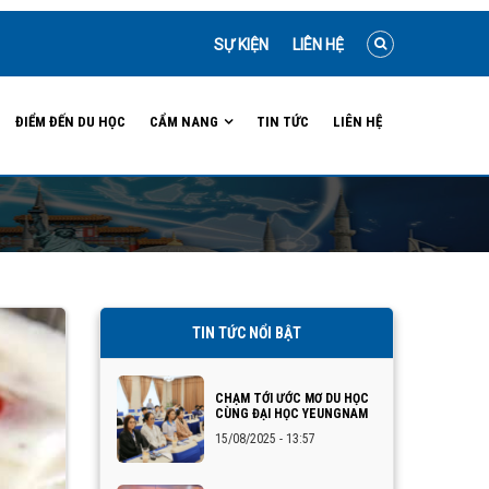
SỰ KIỆN
LIÊN HỆ
ĐIỂM ĐẾN DU HỌC
CẨM NANG
TIN TỨC
LIÊN HỆ
TIN TỨC NỔI BẬT
CHẠM TỚI ƯỚC MƠ DU HỌC
CÙNG ĐẠI HỌC YEUNGNAM
15/08/2025 - 13:57