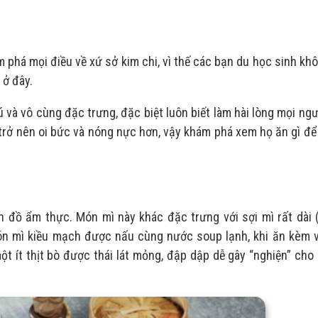
 phá mọi điều về xứ sở kim chi, vì thế các bạn du học sinh kh
 ở đây.
và vô cùng đặc trưng, đặc biệt luôn biết làm hài lòng mọi ng
 trở nên oi bức và nóng nực hơn, vậy khám phá xem họ ăn gì để
n đồ ẩm thực. Món mì này khác đặc trưng với sợi mì rất dài 
món mì kiều mạch được nấu cùng nước soup lạnh, khi ăn kèm v
t ít thịt bò được thái lát mỏng, đập dập dễ gây “nghiện” ch