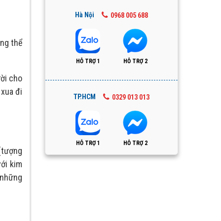
Hà Nội
0968 005 688
ông thể
HỖ TRỢ 1
HỖ TRỢ 2
ười cho
 xua đi
TP.HCM
0329 013 013
HỖ TRỢ 1
HỖ TRỢ 2
(tượng
ới kim
o những