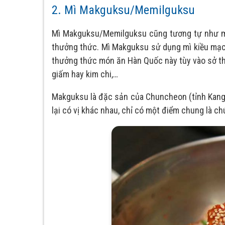
2. Mì Makguksu/Memilguksu
Mì Makguksu/Memilguksu cũng tương tự như mì 
thưởng thức. Mì Makguksu sử dụng mì kiều mạc
thưởng thức món ăn Hàn Quốc này tùy vào sở thí
giấm hay kim chi,…
Makguksu là đặc sản của Chuncheon (tỉnh Kangw
lại có vị khác nhau, chỉ có một điểm chung là c