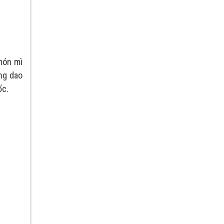
món mì
ằng dao
ốc.