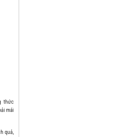
g thức
oải mái
h quả,