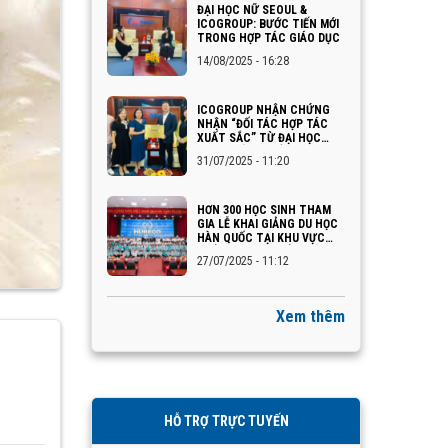
ĐẠI HỌC NỮ SEOUL &
ICOGROUP: BƯỚC TIẾN MỚI
TRONG HỢP TÁC GIÁO DỤC
14/08/2025 - 16:28
ICOGROUP NHẬN CHỨNG
NHẬN “ĐỐI TÁC HỢP TÁC
XUẤT SẮC” TỪ ĐẠI HỌC
INJE – HÀN QUỐC
31/07/2025 - 11:20
HƠN 300 HỌC SINH THAM
GIA LỄ KHAI GIẢNG DU HỌC
HÀN QUỐC TẠI KHU VỰC
QUẢNG NINH – HẢI PHÒNG
27/07/2025 - 11:12
Xem thêm
HỖ TRỢ TRỰC TUYẾN