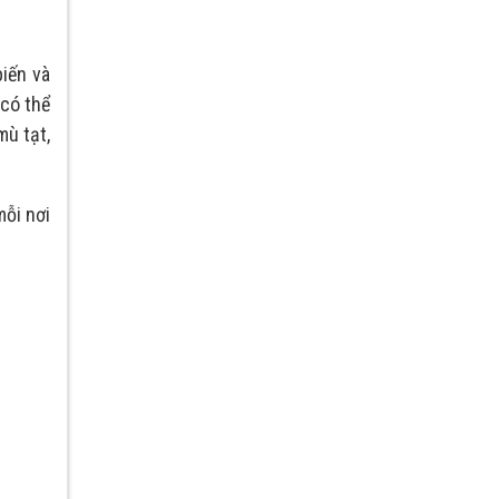
iến và
có thể
mù tạt,
ỗi nơi