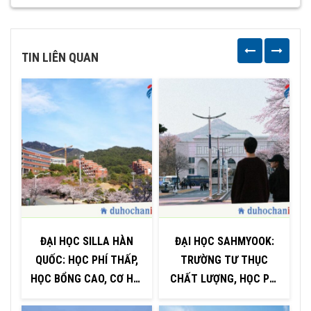
TIN LIÊN QUAN
ĐẠI HỌC SILLA HÀN
ĐẠI HỌC SAHMYOOK:
QUỐC: HỌC PHÍ THẤP,
TRƯỜNG TƯ THỤC
HỌC BỔNG CAO, CƠ HỘI
CHẤT LƯỢNG, HỌC PHÍ
(
VIỆC LÀM RỘNG MỞ
RẺ GIỮA LÒNG SEOUL