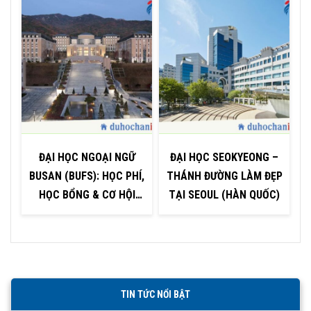
ĐẠI HỌC NGOẠI NGỮ
ĐẠI HỌC SEOKYEONG –
BUSAN (BUFS): HỌC PHÍ,
THÁNH ĐƯỜNG LÀM ĐẸP
HỌC BỔNG & CƠ HỘI
TẠI SEOUL (HÀN QUỐC)
H
VIỆC LÀM
TIN TỨC NỔI BẬT