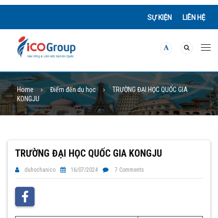
SỰ KIỆN
LIÊN HỆ
Home
Điểm đến du học
TRƯỜNG ĐẠI HỌC QUỐC GIA
KONGJU
TRƯỜNG ĐẠI HỌC QUỐC GIA KONGJU
duhochanico
16/07/2024
7 Comments