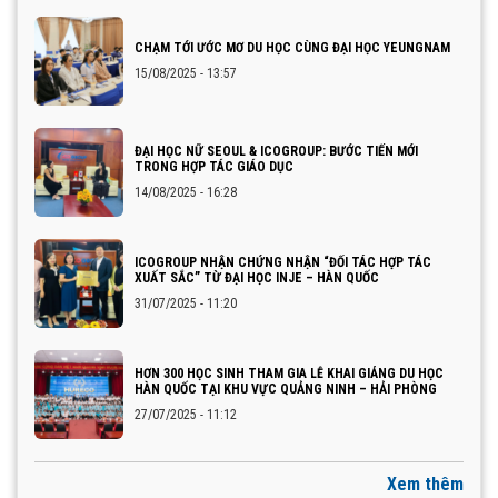
CHẠM TỚI ƯỚC MƠ DU HỌC CÙNG ĐẠI HỌC YEUNGNAM
15/08/2025 - 13:57
ĐẠI HỌC NỮ SEOUL & ICOGROUP: BƯỚC TIẾN MỚI
TRONG HỢP TÁC GIÁO DỤC
14/08/2025 - 16:28
ICOGROUP NHẬN CHỨNG NHẬN “ĐỐI TÁC HỢP TÁC
XUẤT SẮC” TỪ ĐẠI HỌC INJE – HÀN QUỐC
31/07/2025 - 11:20
HƠN 300 HỌC SINH THAM GIA LỄ KHAI GIẢNG DU HỌC
HÀN QUỐC TẠI KHU VỰC QUẢNG NINH – HẢI PHÒNG
27/07/2025 - 11:12
Xem thêm