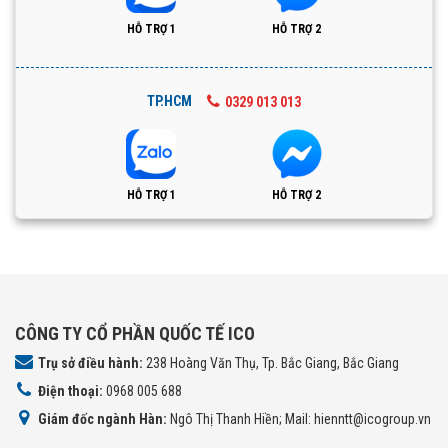
HỖ TRỢ 1
HỖ TRỢ 2
TP.HCM
0329 013 013
HỖ TRỢ 1
HỖ TRỢ 2
CÔNG TY CỔ PHẦN QUỐC TẾ ICO
Trụ sở điều hành:
238 Hoàng Văn Thụ, Tp. Bắc Giang, Bắc Giang
Điện thoại:
0968 005 688
Giám đốc ngành Hàn:
Ngô Thị Thanh Hiền; Mail: hienntt@icogroup.vn