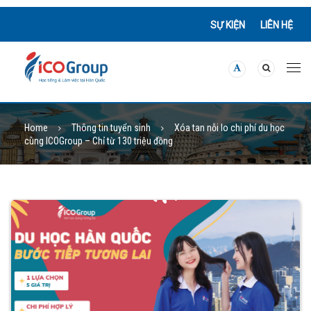
SỰ KIỆN
LIÊN HỆ
Home
Thông tin tuyển sinh
Xóa tan nỗi lo chi phí du học
cùng ICOGroup – Chỉ từ 130 triệu đồng