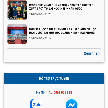
ICOGROUP NHẬN CHỨNG NHẬN “ĐỐI TÁC HỢP TÁC
XUẤT SẮC” TỪ ĐẠI HỌC INJE – HÀN QUỐC
31/07/2025 - 11:20
HƠN 300 HỌC SINH THAM GIA LỄ KHAI GIẢNG DU HỌC
HÀN QUỐC TẠI KHU VỰC QUẢNG NINH – HẢI PHÒNG
27/07/2025 - 11:12
Xem thêm
HỖ TRỢ TRỰC TUYẾN
Hà Nội
0968 005 688