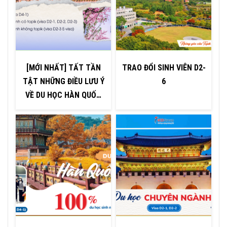
[MỚI NHẤT] TẤT TẦN
TRAO ĐỔI SINH VIÊN D2-
TẬT NHỮNG ĐIỀU LƯU Ý
6
VỀ DU HỌC HÀN QUỐC
2025