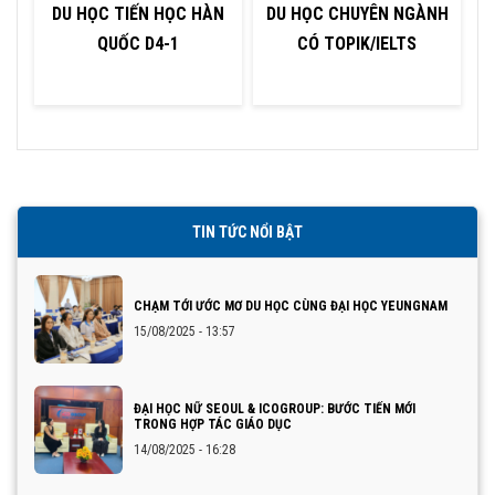
DU HỌC TIẾN HỌC HÀN
DU HỌC CHUYÊN NGÀNH
QUỐC D4-1
CÓ TOPIK/IELTS
TIN TỨC NỔI BẬT
CHẠM TỚI ƯỚC MƠ DU HỌC CÙNG ĐẠI HỌC YEUNGNAM
15/08/2025 - 13:57
ĐẠI HỌC NỮ SEOUL & ICOGROUP: BƯỚC TIẾN MỚI
TRONG HỢP TÁC GIÁO DỤC
14/08/2025 - 16:28