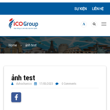
SỰ KIỆN
LIÊN HỆ
Home
ảnh test
ảnh test
duhochanico
17/05/2023
0 Comments