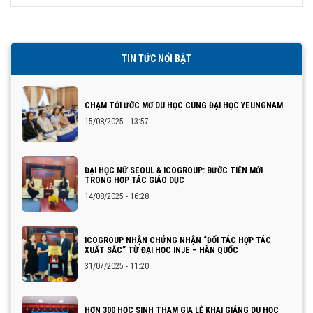
PHÒNG
TIN TỨC NỔI BẬT
CHẠM TỚI ƯỚC MƠ DU HỌC CÙNG ĐẠI HỌC YEUNGNAM
15/08/2025 - 13:57
ĐẠI HỌC NỮ SEOUL & ICOGROUP: BƯỚC TIẾN MỚI
TRONG HỢP TÁC GIÁO DỤC
14/08/2025 - 16:28
ICOGROUP NHẬN CHỨNG NHẬN “ĐỐI TÁC HỢP TÁC
XUẤT SẮC” TỪ ĐẠI HỌC INJE – HÀN QUỐC
31/07/2025 - 11:20
HƠN 300 HỌC SINH THAM GIA LỄ KHAI GIẢNG DU HỌC