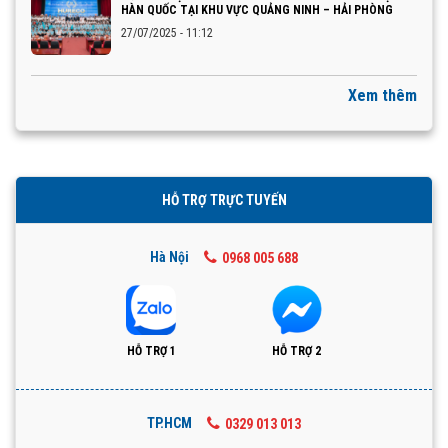
HÀN QUỐC TẠI KHU VỰC QUẢNG NINH – HẢI PHÒNG
27/07/2025 - 11:12
Xem thêm
HỖ TRỢ TRỰC TUYẾN
Hà Nội
0968 005 688
HỖ TRỢ 1
HỖ TRỢ 2
TP.HCM
0329 013 013