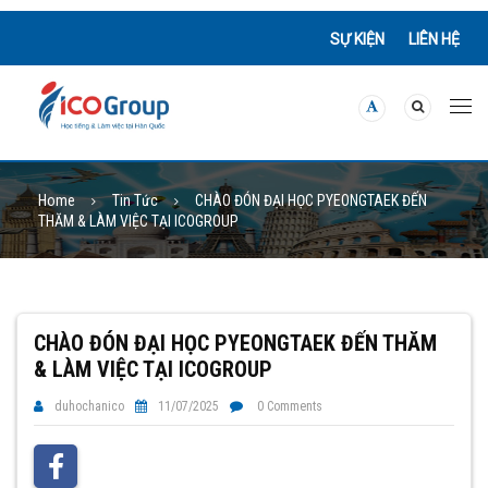
SỰ KIỆN
LIÊN HỆ
Home
Tin Tức
CHÀO ĐÓN ĐẠI HỌC PYEONGTAEK ĐẾN
THĂM & LÀM VIỆC TẠI ICOGROUP
CHÀO ĐÓN ĐẠI HỌC PYEONGTAEK ĐẾN THĂM
& LÀM VIỆC TẠI ICOGROUP
duhochanico
11/07/2025
0 Comments