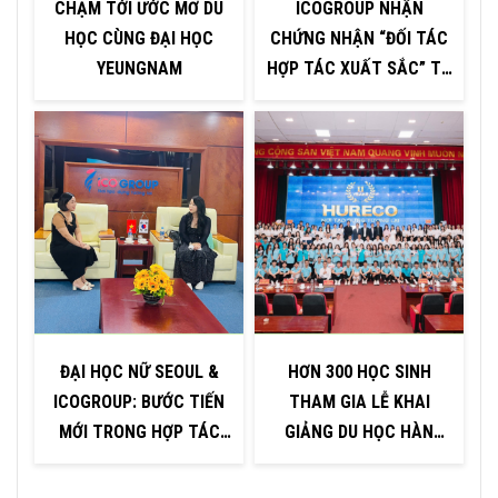
CHẠM TỚI ƯỚC MƠ DU
ICOGROUP NHẬN
HỌC CÙNG ĐẠI HỌC
CHỨNG NHẬN “ĐỐI TÁC
YEUNGNAM
HỢP TÁC XUẤT SẮC” TỪ
H
ĐẠI HỌC INJE – HÀN
QUỐC
ĐẠI HỌC NỮ SEOUL &
HƠN 300 HỌC SINH
ICOGROUP: BƯỚC TIẾN
THAM GIA LỄ KHAI
MỚI TRONG HỢP TÁC
GIẢNG DU HỌC HÀN
GIÁO DỤC
QUỐC TẠI KHU VỰC
QUẢNG NINH – HẢI