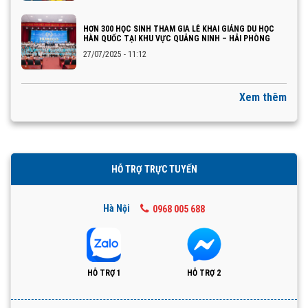
HƠN 300 HỌC SINH THAM GIA LỄ KHAI GIẢNG DU HỌC
HÀN QUỐC TẠI KHU VỰC QUẢNG NINH – HẢI PHÒNG
27/07/2025 - 11:12
Xem thêm
HỖ TRỢ TRỰC TUYẾN
Hà Nội
0968 005 688
HỖ TRỢ 1
HỖ TRỢ 2