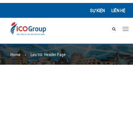
SỰ KIỆN
LIÊN HỆ
Home
Lưu trữ:
Header Page