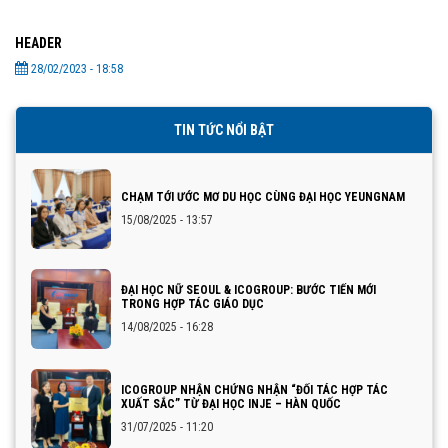
HEADER
28/02/2023 - 18:58
TIN TỨC NỔI BẬT
CHẠM TỚI ƯỚC MƠ DU HỌC CÙNG ĐẠI HỌC YEUNGNAM
15/08/2025 - 13:57
ĐẠI HỌC NỮ SEOUL & ICOGROUP: BƯỚC TIẾN MỚI
TRONG HỢP TÁC GIÁO DỤC
14/08/2025 - 16:28
ICOGROUP NHẬN CHỨNG NHẬN “ĐỐI TÁC HỢP TÁC
XUẤT SẮC” TỪ ĐẠI HỌC INJE – HÀN QUỐC
31/07/2025 - 11:20