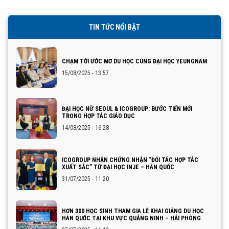
TIN TỨC NỔI BẬT
CHẠM TỚI ƯỚC MƠ DU HỌC CÙNG ĐẠI HỌC YEUNGNAM
15/08/2025 - 13:57
ĐẠI HỌC NỮ SEOUL & ICOGROUP: BƯỚC TIẾN MỚI
TRONG HỢP TÁC GIÁO DỤC
14/08/2025 - 16:28
ICOGROUP NHẬN CHỨNG NHẬN “ĐỐI TÁC HỢP TÁC
XUẤT SẮC” TỪ ĐẠI HỌC INJE – HÀN QUỐC
31/07/2025 - 11:20
HƠN 300 HỌC SINH THAM GIA LỄ KHAI GIẢNG DU HỌC
HÀN QUỐC TẠI KHU VỰC QUẢNG NINH – HẢI PHÒNG