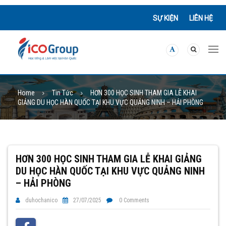
SỰ KIỆN
LIÊN HỆ
Home
Tin Tức
HƠN 300 HỌC SINH THAM GIA LỄ KHAI
GIẢNG DU HỌC HÀN QUỐC TẠI KHU VỰC QUẢNG NINH – HẢI PHÒNG
HƠN 300 HỌC SINH THAM GIA LỄ KHAI GIẢNG
DU HỌC HÀN QUỐC TẠI KHU VỰC QUẢNG NINH
– HẢI PHÒNG
duhochanico
27/07/2025
0 Comments