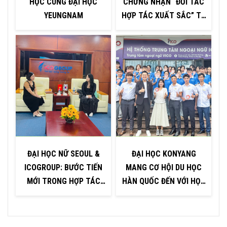
HỌC CÙNG ĐẠI HỌC
CHỨNG NHẬN “ĐỐI TÁC
P
YEUNGNAM
HỢP TÁC XUẤT SẮC” TỪ
ĐẠI HỌC INJE – HÀN
QUỐC
ĐẠI HỌC NỮ SEOUL &
ĐẠI HỌC KONYANG
ICOGROUP: BƯỚC TIẾN
MANG CƠ HỘI DU HỌC
MỚI TRONG HỢP TÁC
HÀN QUỐC ĐẾN VỚI HỌC
GIÁO DỤC
SINH PHÚ THỌ