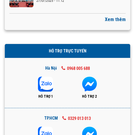
27/07/2025 - 11:12
Xem thêm
HỖ TRỢ TRỰC TUYẾN
Hà Nội
0968 005 688
HỖ TRỢ 1
HỖ TRỢ 2
TP.HCM
0329 013 013