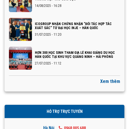
14/08/2025 - 16:28
ICOGROUP NHẬN CHỨNG NHẬN “ĐỐI TÁC HỢP TÁC
XUẤT SẮC” TỪ ĐẠI HỌC INJE – HÀN QUỐC
31/07/2025 - 11:20
HƠN 300 HỌC SINH THAM GIA LỄ KHAI GIẢNG DU HỌC
HÀN QUỐC TẠI KHU VỰC QUẢNG NINH – HẢI PHÒNG
27/07/2025 - 11:12
Xem thêm
HỖ TRỢ TRỰC TUYẾN
Hà Nội
0968 005 688