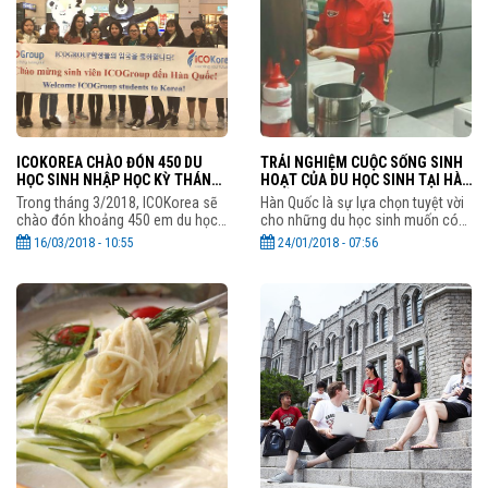
ICOKOREA CHÀO ĐÓN 450 DU
TRẢI NGHIỆM CUỘC SỐNG SINH
HỌC SINH NHẬP HỌC KỲ THÁNG
HOẠT CỦA DU HỌC SINH TẠI HÀN
3/2018
QUỐC
Trong tháng 3/2018, ICOKorea sẽ
Hàn Quốc là sự lựa chọn tuyệt vời
chào đón khoảng 450 em du học
cho những du học sinh muốn có
sinh ICOGroup nhập học kỳ tháng
những trải nghiệm thú vị, mong
16/03/2018 - 10:55
24/01/2018 - 07:56
3/2018 tại Hàn Quốc. Tất cả các
muốn mở rộng tầm nhìn. Một
em đều đang rất hào hứng khi
mảnh đất tràn đầy hứa hẹn
được