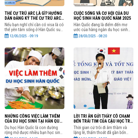
THẺ CƯ TRÚ ARC LÀ GÌ? HƯỚNG
CUỘC SỐNG VÀ CƠ HỘI CỦA DU
DẪN ĐĂNG KÝ THẺ CƯ TRÚ ARC
HỌC SINH HÀN QUỐC NĂM 2025
HÀN QUỐC MỚI NHẤT
Nếu bạn nghĩ chỉ cần có visa là có
Hàn Quốc đang là điểm đến mơ
thể yên tâm sống ở Hàn Quốc suốt
ước của hàng ngàn du học sinh
thời gian du học thì bạn đang bỏ
Việt Nam tại Hàn Quốc nhờ sở hữu
12/05/2025 - 09:19
28/03/2025 - 08:20
qua một chi tiết cực kỳ quan trọng:
nền giáo dục chất lượng, văn hóa
Thẻ cư trú người
K-Pop sôi động và cơ hội
NHỮNG CÔNG VIỆC LÀM THÊM
LỜI TRI ÂN GỬI THẦY CÔ CHẠM
CỦA DU HỌC SINH TẠI HÀN QUỐC
ĐẾN TRÁI TIM CỦA CẬU HỌC TRÒ
| ICOEDU
ICO CÀ MAU
Du học Hàn Quốc là con đường
Thời gian cứ trôi đi âm thầm và
rộng mở được nhiều bạn học sinh,
lặng lẽ, thấm thoát đã gần bốn
sinh viên lựa chọn. Tuy nhiên,
tháng trôi qua. Thời gian tuy ngắn