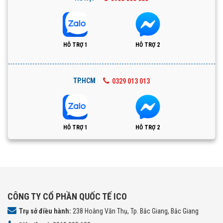
HỖ TRỢ 1
HỖ TRỢ 2
TP.HCM
0329 013 013
HỖ TRỢ 1
HỖ TRỢ 2
CÔNG TY CỔ PHẦN QUỐC TẾ ICO
Trụ sở điều hành:
238 Hoàng Văn Thụ, Tp. Bắc Giang, Bắc Giang