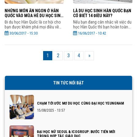
NHỮNG MÓN ĂN NGON Ở HÀN
LÀ DU HỌC SINH HÀN QUỐC BẠN
QUỐC VÀO MÙA HÈ DU HỌC SINH
CÓ BIẾT 14 ĐIỀU NÀY?
NHẤT ĐỊNH NÊN THỬ
Đi du học Hàn Quốc là cơ hội cho
Nếu bạn đang cân nhắc về việc du
bạn được khám phá mọi điều về
học Hàn Quốc thì bạn hoàn toàn
xứ sở kim chi, vì thế các bạn du
có thể được trải nghiệm 14 điều
30/06/2017 - 15:30
16/06/2017 - 10:42
học sinh không thể bỏ qua những
dưới đây ở các trường đại học xứ
món ăn “gây nghiện”
kim chi.
1
2
3
4
»
TIN TỨC NỔI BẬT
CHẠM TỚI ƯỚC MƠ DU HỌC CÙNG ĐẠI HỌC YEUNGNAM
15/08/2025 - 13:57
ĐẠI HỌC NỮ SEOUL & ICOGROUP: BƯỚC TIẾN MỚI
TRONG HỢP TÁC GIÁO DỤC