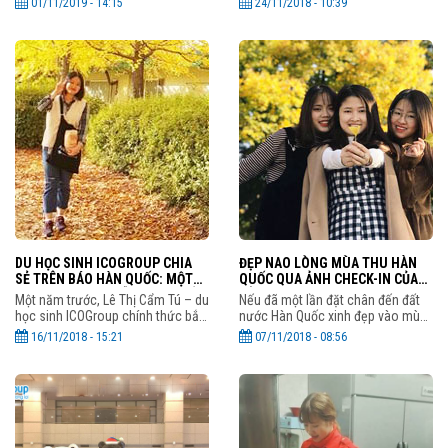
01/11/2019 - 14:15
24/11/2018 - 10:39
không phải bạn nào cũng dư giả
nhưng cũng đủ làm cho em cảm
về tài chính hoặc muốn kiếm
nhận được tất cả những điều
DU HỌC SINH ICOGROUP CHIA
ĐẸP NAO LÒNG MÙA THU HÀN
SẺ TRÊN BÁO HÀN QUỐC: MỘT
QUỐC QUA ẢNH CHECK-IN CỦA
NĂM KHÁM PHÁ VẪN CHƯA HẾT
CỦA DU HỌC SINH ICOGROUP
Một năm trước, Lê Thị Cẩm Tú – du
Nếu đã một lần đặt chân đến đất
NHỮNG ĐIỀU THÚ VỊ!
học sinh ICOGroup chính thức bắt
nước Hàn Quốc xinh đẹp vào mùa
đầu hành trình học tập tại trường
thu, hẳn các bạn du học sinh sẽ
16/11/2018 - 15:21
07/11/2018 - 08:56
Đại học Sunmoon, Hàn Quốc. Một
không thể quên những con đường
năm không phải là
duyên dáng ngập trong sắc