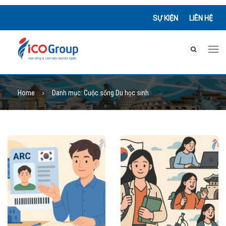
SỰ KIỆN
LIÊN HỆ
Home
Danh mục:
Cuộc sống Du học sinh