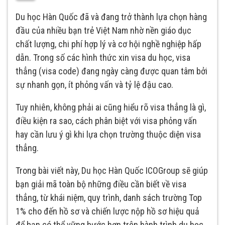
Du học Hàn Quốc đã và đang trở thành lựa chọn hàng
đầu của nhiều bạn trẻ Việt Nam nhờ nền giáo dục
chất lượng, chi phí hợp lý và cơ hội nghề nghiệp hấp
dẫn. Trong số các hình thức xin visa du học, visa
thẳng (visa code) đang ngày càng được quan tâm bởi
sự nhanh gọn, ít phỏng vấn và tỷ lệ đậu cao.
Tuy nhiên, không phải ai cũng hiểu rõ visa thẳng là gì,
điều kiện ra sao, cách phân biệt với visa phỏng vấn
hay cần lưu ý gì khi lựa chọn trường thuộc diện visa
thẳng.
Trong bài viết này, Du học Hàn Quốc ICOGroup sẽ giúp
bạn giải mã toàn bộ những điều cần biết về visa
thẳng, từ khái niệm, quy trình, danh sách trường Top
1% cho đến hồ sơ và chiến lược nộp hồ sơ hiệu quả
để bạn có thể vững bước hơn trên hành trình du học