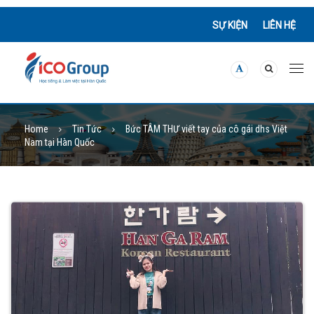
SỰ KIỆN
LIÊN HỆ
Home
Tin Tức
Bức TÂM THƯ viết tay của cô gái dhs Việt
Nam tại Hàn Quốc