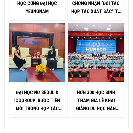
HỌC CÙNG ĐẠI HỌC
CHỨNG NHẬN “ĐỐI TÁC
YEUNGNAM
HỢP TÁC XUẤT SẮC” TỪ
H
ĐẠI HỌC INJE – HÀN
QUỐC
ĐẠI HỌC NỮ SEOUL &
HƠN 300 HỌC SINH
ICOGROUP: BƯỚC TIẾN
THAM GIA LỄ KHAI
P
MỚI TRONG HỢP TÁC
GIẢNG DU HỌC HÀN
GIÁO DỤC
QUỐC TẠI KHU VỰC
QUẢNG NINH – HẢI
PHÒNG