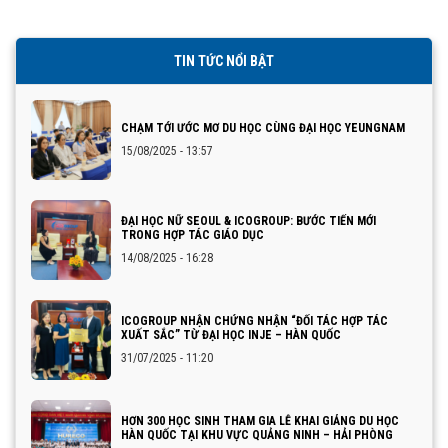
TIN TỨC NỔI BẬT
CHẠM TỚI ƯỚC MƠ DU HỌC CÙNG ĐẠI HỌC YEUNGNAM
15/08/2025 - 13:57
ĐẠI HỌC NỮ SEOUL & ICOGROUP: BƯỚC TIẾN MỚI
TRONG HỢP TÁC GIÁO DỤC
14/08/2025 - 16:28
ICOGROUP NHẬN CHỨNG NHẬN “ĐỐI TÁC HỢP TÁC
XUẤT SẮC” TỪ ĐẠI HỌC INJE – HÀN QUỐC
31/07/2025 - 11:20
HƠN 300 HỌC SINH THAM GIA LỄ KHAI GIẢNG DU HỌC
HÀN QUỐC TẠI KHU VỰC QUẢNG NINH – HẢI PHÒNG