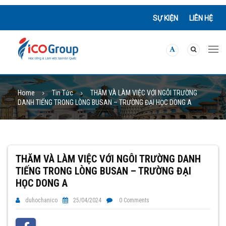
SỰ KIỆN
LIÊN HỆ
Home
Tin Tức
THĂM VÀ LÀM VIỆC VỚI NGÔI TRƯỜNG
DANH TIẾNG TRONG LÒNG BUSAN – TRƯỜNG ĐẠI HỌC DONG A
THĂM VÀ LÀM VIỆC VỚI NGÔI TRƯỜNG DANH
TIẾNG TRONG LÒNG BUSAN – TRƯỜNG ĐẠI
HỌC DONG A
duhochanico
25/04/2024
0 Comments