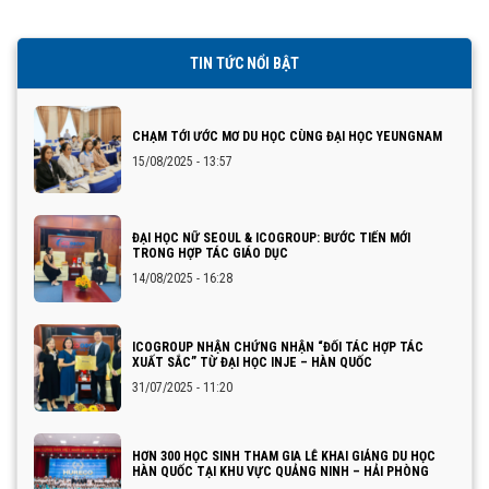
TIN TỨC NỔI BẬT
CHẠM TỚI ƯỚC MƠ DU HỌC CÙNG ĐẠI HỌC YEUNGNAM
15/08/2025 - 13:57
ĐẠI HỌC NỮ SEOUL & ICOGROUP: BƯỚC TIẾN MỚI
TRONG HỢP TÁC GIÁO DỤC
14/08/2025 - 16:28
ICOGROUP NHẬN CHỨNG NHẬN “ĐỐI TÁC HỢP TÁC
XUẤT SẮC” TỪ ĐẠI HỌC INJE – HÀN QUỐC
31/07/2025 - 11:20
HƠN 300 HỌC SINH THAM GIA LỄ KHAI GIẢNG DU HỌC
HÀN QUỐC TẠI KHU VỰC QUẢNG NINH – HẢI PHÒNG