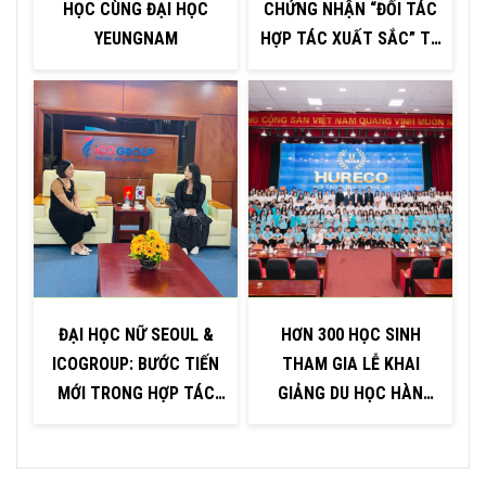
HỌC CÙNG ĐẠI HỌC
CHỨNG NHẬN “ĐỐI TÁC
YEUNGNAM
HỢP TÁC XUẤT SẮC” TỪ
H
ĐẠI HỌC INJE – HÀN
QUỐC
ĐẠI HỌC NỮ SEOUL &
HƠN 300 HỌC SINH
ICOGROUP: BƯỚC TIẾN
THAM GIA LỄ KHAI
P
MỚI TRONG HỢP TÁC
GIẢNG DU HỌC HÀN
GIÁO DỤC
QUỐC TẠI KHU VỰC
QUẢNG NINH – HẢI
PHÒNG