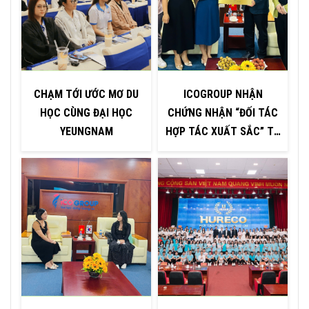
CHẠM TỚI ƯỚC MƠ DU
ICOGROUP NHẬN
HỌC CÙNG ĐẠI HỌC
CHỨNG NHẬN “ĐỐI TÁC
YEUNGNAM
HỢP TÁC XUẤT SẮC” TỪ
H
ĐẠI HỌC INJE – HÀN
QUỐC