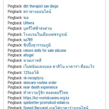
Pingback:
dbt therapist san diego
Pingback:
ตรายางออนไลน์
Pingback:
ฆอ
Pingback:
Ulthera
Pingback:
บุหรี่ไฟฟ้าส่งด่วน
Pingback:
โรงแรมในเมืองเพชรบูรณ์
Pingback:
sa789
Pingback:
ชิปปิ้งสุวรรณภูมิ
Pingback:
reborn dolls for sale silicone
Pingback:
altogel
Pingback:
หวยเกาหลี
Pingback:
เว็บพนันแทงบอล คาสิโน บาคาร่า คืออะไร
Pingback:
123ออโต้
Pingback:
vk-recepty.ru
Pingback:
skincare routine order
Pingback:
near-death experience
Pingback:
ทำความรู้จัก ลอตเตอรี่ไทย
Pingback:
https://kz-vostokcasino.org.kz
Pingback:
spinbetter-promokod-onlain.ru
Pingback:
Speed Baccarat เกมไพ่บาคาร่าออนไลน์