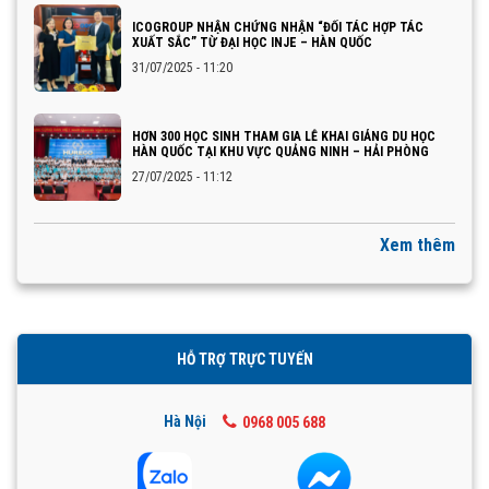
ICOGROUP NHẬN CHỨNG NHẬN “ĐỐI TÁC HỢP TÁC
XUẤT SẮC” TỪ ĐẠI HỌC INJE – HÀN QUỐC
31/07/2025 - 11:20
HƠN 300 HỌC SINH THAM GIA LỄ KHAI GIẢNG DU HỌC
HÀN QUỐC TẠI KHU VỰC QUẢNG NINH – HẢI PHÒNG
27/07/2025 - 11:12
Xem thêm
HỖ TRỢ TRỰC TUYẾN
Hà Nội
0968 005 688