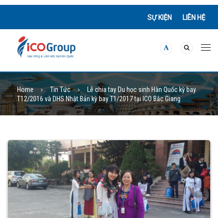
SỰ KIỆN
LIÊN HỆ
Home
Tin Tức
Lễ chia tay Du học sinh Hàn Quốc kỳ bay
T12/2016 và DHS Nhật Bản kỳ bay T1/2017 tại ICO Bắc Giang