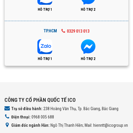
HỖ TRỢ 1
HỖ TRỢ 2
TP.HCM
0329 013 013
HỖ TRỢ 1
HỖ TRỢ 2
CÔNG TY CỔ PHẦN QUỐC TẾ ICO
Trụ sở điều hành:
238 Hoàng Văn Thụ, Tp. Bắc Giang, Bắc Giang
Điện thoại:
0968 005 688
Giám đốc ngành Hàn:
Ngô Thị Thanh Hiền; Mail: hienntt@icogroup.vn