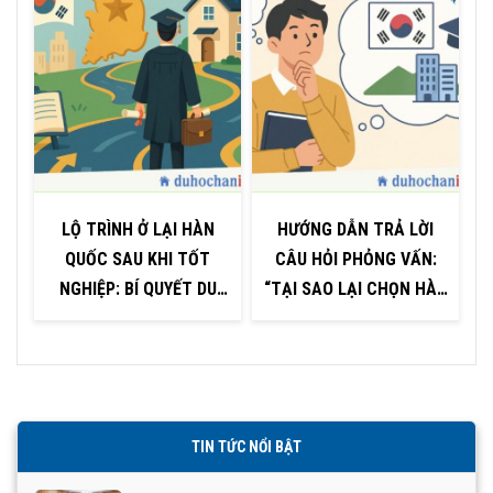
LỘ TRÌNH Ở LẠI HÀN
HƯỚNG DẪN TRẢ LỜI
QUỐC SAU KHI TỐT
CÂU HỎI PHỎNG VẤN:
NGHIỆP: BÍ QUYẾT DU
“TẠI SAO LẠI CHỌN HÀN
HỌC SINH CẦN BIẾT
QUỐC ĐỂ DU HỌC?”
TIN TỨC NỔI BẬT