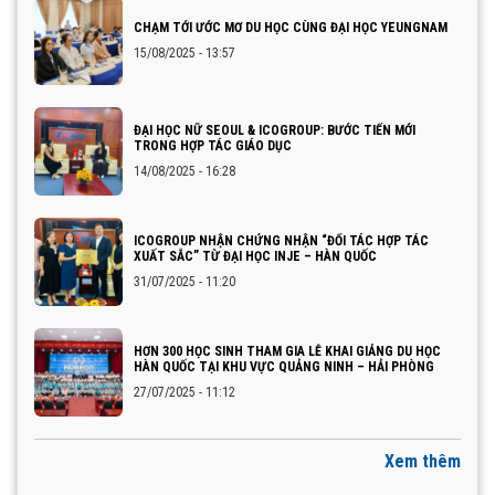
CHẠM TỚI ƯỚC MƠ DU HỌC CÙNG ĐẠI HỌC YEUNGNAM
15/08/2025 - 13:57
ĐẠI HỌC NỮ SEOUL & ICOGROUP: BƯỚC TIẾN MỚI
TRONG HỢP TÁC GIÁO DỤC
14/08/2025 - 16:28
ICOGROUP NHẬN CHỨNG NHẬN “ĐỐI TÁC HỢP TÁC
XUẤT SẮC” TỪ ĐẠI HỌC INJE – HÀN QUỐC
31/07/2025 - 11:20
HƠN 300 HỌC SINH THAM GIA LỄ KHAI GIẢNG DU HỌC
HÀN QUỐC TẠI KHU VỰC QUẢNG NINH – HẢI PHÒNG
27/07/2025 - 11:12
Xem thêm