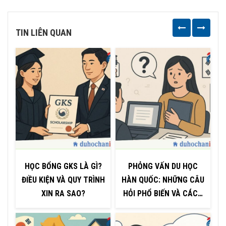
TIN LIÊN QUAN
HỌC BỔNG GKS LÀ GÌ?
PHỎNG VẤN DU HỌC
ĐIỀU KIỆN VÀ QUY TRÌNH
HÀN QUỐC: NHỮNG CÂU
XIN RA SAO?
HỎI PHỔ BIẾN VÀ CÁCH
TRẢ LỜI