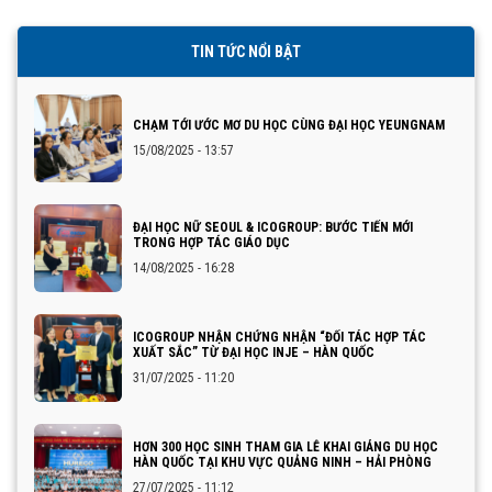
TIN TỨC NỔI BẬT
CHẠM TỚI ƯỚC MƠ DU HỌC CÙNG ĐẠI HỌC YEUNGNAM
15/08/2025 - 13:57
ĐẠI HỌC NỮ SEOUL & ICOGROUP: BƯỚC TIẾN MỚI
TRONG HỢP TÁC GIÁO DỤC
14/08/2025 - 16:28
ICOGROUP NHẬN CHỨNG NHẬN “ĐỐI TÁC HỢP TÁC
XUẤT SẮC” TỪ ĐẠI HỌC INJE – HÀN QUỐC
31/07/2025 - 11:20
HƠN 300 HỌC SINH THAM GIA LỄ KHAI GIẢNG DU HỌC
HÀN QUỐC TẠI KHU VỰC QUẢNG NINH – HẢI PHÒNG
27/07/2025 - 11:12