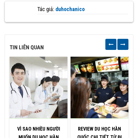
Tác giả:
duhochanico
TIN LIÊN QUAN
VÌ SAO NHIỀU NGƯỜI
REVIEW DU HỌC HÀN
MUỐN DU HỌC HÀN
QUỐC CHI TIẾT TỪ ĐI