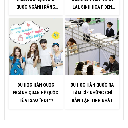
QUỐC NGÀNH RĂNG
LẠI, SINH HOẠT ĐẾN
HÀM MẶT?
VIỆC LÀM
DU HỌC HÀN QUỐC
DU HỌC HÀN QUỐC RA
NGÀNH QUAN HỆ QUỐC
LÀM GÌ? NHỮNG CHỈ
B
TẾ VÌ SAO “HOT”?
DẪN TẬN TÌNH NHẤT
Đ