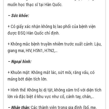
muốn học thạc sĩ tại Hàn Quốc.
– Sức khỏe:
+ Có giấy xác nhận không bị lao phổi của bệnh viện
được ĐSQ Hàn Quốc chỉ định.
+ Không mắc bệnh truyền nhiễm trước xuất cảnh: Lậu,
giang mai, HIV, H5N1, H7N2,…
– Ngoại hình:
+ Khuôn mặt: Không mắt lác, sứt môi, răng vẩu, có
mảng bớt diện tích lớn.
+ Hình thể: Không bị dị tật, không xăm trổ với diện tích
lớn và đặc biệt ở khu vực như cổ, cánh tay, chân,…
– Nhân thân:
Các thành viên trong gia đình (bố, mẹ,