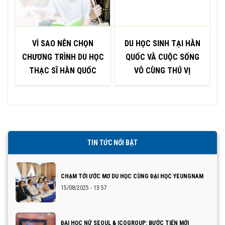
VÌ SAO NÊN CHỌN
DU HỌC SINH TẠI HÀN
CHƯƠNG TRÌNH DU HỌC
QUỐC VÀ CUỘC SỐNG
THẠC SĨ HÀN QUỐC
VÔ CÙNG THÚ VỊ
TIN TỨC NỔI BẬT
CHẠM TỚI ƯỚC MƠ DU HỌC CÙNG ĐẠI HỌC YEUNGNAM
15/08/2025 - 13:57
ĐẠI HỌC NỮ SEOUL & ICOGROUP: BƯỚC TIẾN MỚI