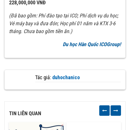
2
28
,0
00
,
000
VNĐ
(Đã bao gồm: Phí đào tạo tại ICO; Phí
d
ịch vụ
du học;
Vé máy bay
và đưa đón;
Học phí 01 năm và KTX 3-6
tháng. Chưa bao gồm tiền ăn.)
Du học Hàn Quốc ICOGroup!
Tác giả:
duhochanico
TIN LIÊN QUAN