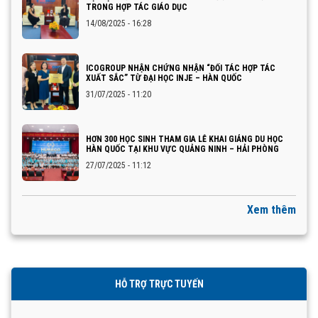
TRONG HỢP TÁC GIÁO DỤC
14/08/2025 - 16:28
ICOGROUP NHẬN CHỨNG NHẬN “ĐỐI TÁC HỢP TÁC
XUẤT SẮC” TỪ ĐẠI HỌC INJE – HÀN QUỐC
31/07/2025 - 11:20
HƠN 300 HỌC SINH THAM GIA LỄ KHAI GIẢNG DU HỌC
HÀN QUỐC TẠI KHU VỰC QUẢNG NINH – HẢI PHÒNG
27/07/2025 - 11:12
Xem thêm
HỖ TRỢ TRỰC TUYẾN