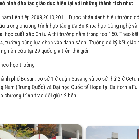
mô hình đào tạo giáo dục hiện tại với những thành tích như:
3 năm liên tiếp 2009,2010,2011. Được nhận danh hiệu trường c
đầu trong chương trình hợp tác giữa Bộ Khoa học Công nghệ và
i học xuất sắc Châu A thì trường nằm trong top 150. Theo kế
, trường cũng lựa chọn vào danh sách. Trường có ký kết giáo 
nghiên cứu tại 29 quốc gia trên thế giới.
theo học trường
hành phố Busan: cơ sở 1 ở quận Sasang và cơ sở thứ 2 ở Cetum
ng Nam (Trung Quốc) và Đại học Quốc tế Hope tại California Ful
o chương trình trao đổi giữa 2 bên.