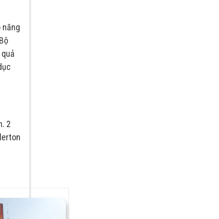
ó năng
 Bộ
t quả
dục
. 2
lerton