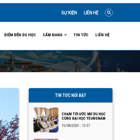
SỰ KIỆN
LIÊN HỆ
ĐIỂM ĐẾN DU HỌC
CẨM NANG
TIN TỨC
LIÊN HỆ
TIN TỨC NỔI BẬT
CHẠM TỚI ƯỚC MƠ DU HỌC
CÙNG ĐẠI HỌC YEUNGNAM
15/08/2025 - 13:57