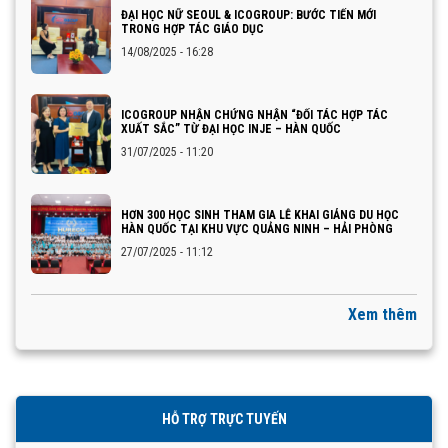
ĐẠI HỌC NỮ SEOUL & ICOGROUP: BƯỚC TIẾN MỚI
TRONG HỢP TÁC GIÁO DỤC
14/08/2025 - 16:28
ICOGROUP NHẬN CHỨNG NHẬN “ĐỐI TÁC HỢP TÁC
XUẤT SẮC” TỪ ĐẠI HỌC INJE – HÀN QUỐC
31/07/2025 - 11:20
HƠN 300 HỌC SINH THAM GIA LỄ KHAI GIẢNG DU HỌC
HÀN QUỐC TẠI KHU VỰC QUẢNG NINH – HẢI PHÒNG
27/07/2025 - 11:12
Xem thêm
HỖ TRỢ TRỰC TUYẾN