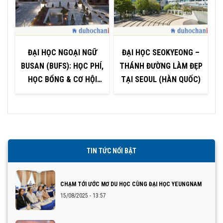
ĐẠI HỌC NGOẠI NGỮ
ĐẠI HỌC SEOKYEONG –
BUSAN (BUFS): HỌC PHÍ,
THÁNH ĐƯỜNG LÀM ĐẸP
HỌC BỔNG & CƠ HỘI
TẠI SEOUL (HÀN QUỐC)
H
VIỆC LÀM
TIN TỨC NỔI BẬT
CHẠM TỚI ƯỚC MƠ DU HỌC CÙNG ĐẠI HỌC YEUNGNAM
15/08/2025 - 13:57