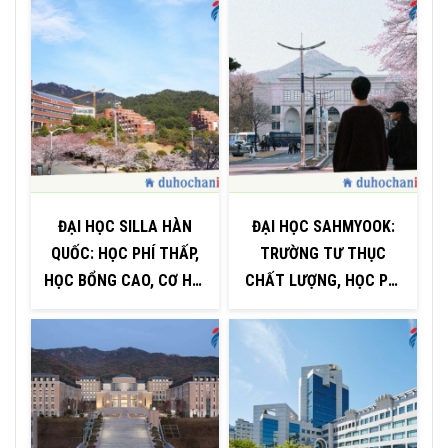
ĐẠI HỌC SILLA HÀN
ĐẠI HỌC SAHMYOOK:
QUỐC: HỌC PHÍ THẤP,
TRƯỜNG TƯ THỤC
HỌC BỔNG CAO, CƠ HỘI
CHẤT LƯỢNG, HỌC PHÍ
(
VIỆC LÀM RỘNG MỞ
RẺ GIỮA LÒNG SEOUL