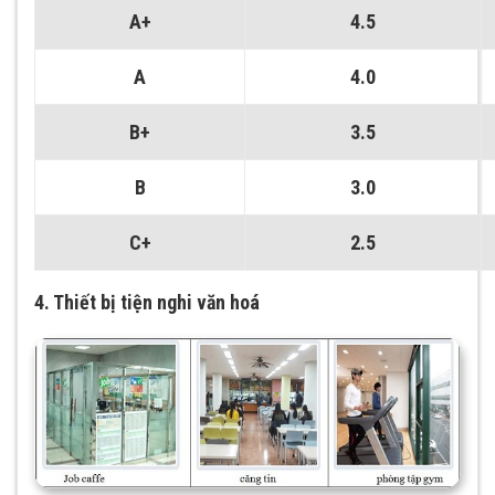
A+
4.5
A
4.0
B+
3.5
B
3.0
C+
2.5
4. Thiết bị tiện nghi văn hoá