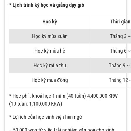
* Lịch trình kỳ học và giảng dạy giờ
Học kỳ
Thời gian
Học kỳ mùa xuân
Tháng 3 ~
Học kỳ mùa hè
Tháng 6 ~
Học kỳ mùa thu
Tháng 9 ~
Học kỳ mùa đông
Tháng 12 
* Học phí : khoá học 1 năm (40 tuần) 4,400,000 KRW
(10 tuần: 1.100.000 KRW)
* Lợi ích của học sinh viện hàn ngữ
– 50.000 won từ việc trải nghiệm văn hoá cho sinh