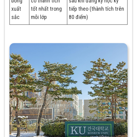
bổng
có thành tích
sau khi đăng ký học kỳ
xuất
tốt nhất trong
tiếp theo (thành tích trên
sắc
mỗi lớp
80 điểm)