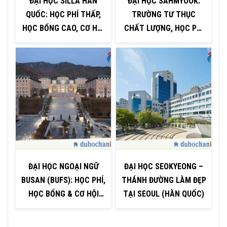
ĐẠI HỌC SILLA HÀN
ĐẠI HỌC SAHMYOOK:
QUỐC: HỌC PHÍ THẤP,
TRƯỜNG TƯ THỤC
HỌC BỔNG CAO, CƠ HỘI
CHẤT LƯỢNG, HỌC PHÍ
(
VIỆC LÀM RỘNG MỞ
RẺ GIỮA LÒNG SEOUL
ĐẠI HỌC NGOẠI NGỮ
ĐẠI HỌC SEOKYEONG –
BUSAN (BUFS): HỌC PHÍ,
THÁNH ĐƯỜNG LÀM ĐẸP
HỌC BỔNG & CƠ HỘI
TẠI SEOUL (HÀN QUỐC)
H
VIỆC LÀM