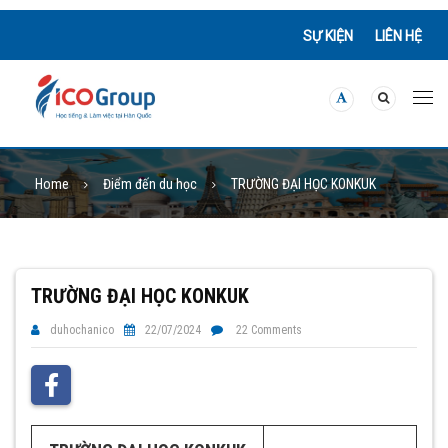
SỰ KIỆN
LIÊN HỆ
Home
Điểm đến du học
TRƯỜNG ĐẠI HỌC KONKUK
TRƯỜNG ĐẠI HỌC KONKUK
duhochanico
22/07/2024
22 Comments