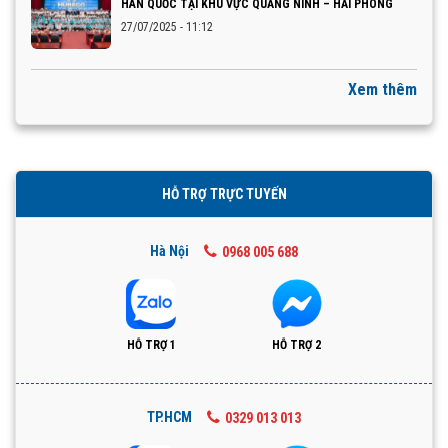
HÀN QUỐC TẠI KHU VỰC QUẢNG NINH – HẢI PHÒNG
27/07/2025 - 11:12
Xem thêm
HỖ TRỢ TRỰC TUYẾN
Hà Nội
0968 005 688
HỖ TRỢ 1
HỖ TRỢ 2
TP.HCM
0329 013 013