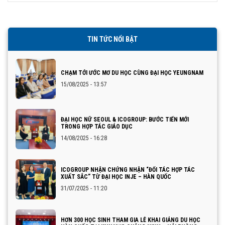
TIN TỨC NỔI BẬT
CHẠM TỚI ƯỚC MƠ DU HỌC CÙNG ĐẠI HỌC YEUNGNAM
15/08/2025 - 13:57
ĐẠI HỌC NỮ SEOUL & ICOGROUP: BƯỚC TIẾN MỚI
TRONG HỢP TÁC GIÁO DỤC
14/08/2025 - 16:28
ICOGROUP NHẬN CHỨNG NHẬN “ĐỐI TÁC HỢP TÁC
XUẤT SẮC” TỪ ĐẠI HỌC INJE – HÀN QUỐC
31/07/2025 - 11:20
HƠN 300 HỌC SINH THAM GIA LỄ KHAI GIẢNG DU HỌC