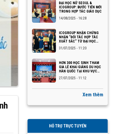
ĐẠI HỌC NỮ SEOUL &
ICOGROUP: BƯỚC TIẾN MỚI
TRONG HỢP TÁC GIÁO DỤC
14/08/2025 - 16:28
ICOGROUP NHẬN CHỨNG
NHẬN “ĐỐI TÁC HỢP TÁC
XUẤT SẮC” TỪ ĐẠI HỌC
INJE – HÀN QUỐC
31/07/2025 - 11:20
HƠN 300 HỌC SINH THAM
GIA LỄ KHAI GIẢNG DU HỌC
HÀN QUỐC TẠI KHU VỰC
QUẢNG NINH – HẢI PHÒNG
27/07/2025 - 11:12
Xem thêm
ính
HỖ TRỢ TRỰC TUYẾN