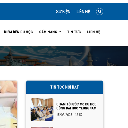
SỰ KIỆN
LIÊN HỆ
ĐIỂM ĐẾN DU HỌC
CẨM NANG
TIN TỨC
LIÊN HỆ
TIN TỨC NỔI BẬT
CHẠM TỚI ƯỚC MƠ DU HỌC
CÙNG ĐẠI HỌC YEUNGNAM
15/08/2025 - 13:57