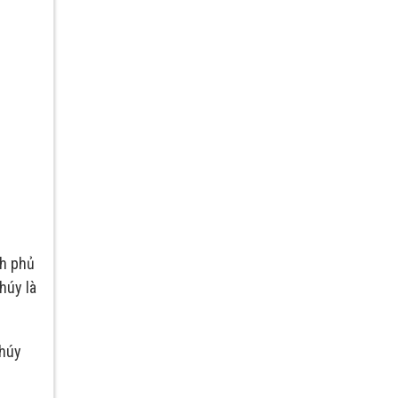
nh phủ
húy là
Thúy