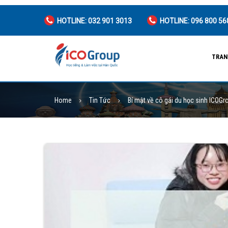
HOTLINE: 032 901 3013
HOTLINE: 096 800 56
TRAN
Home
Tin Tức
Bí mật về cô gái du học sinh ICOGr