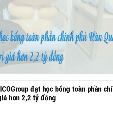
h ICOGroup đạt học bổng toàn phần ch
iá hơn 2,2 tỷ đồng