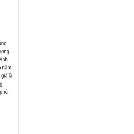
ơng
hương
 Anh
a năm
giá là
ng
 phủ