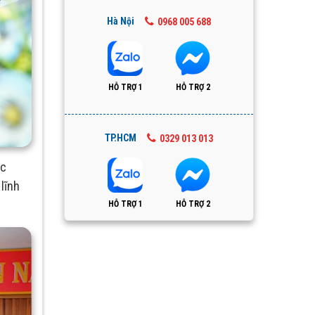
Hà Nội
0968 005 688
HỖ TRỢ 1
HỖ TRỢ 2
TP.HCM
0329 013 013
ác
lĩnh
HỖ TRỢ 1
HỖ TRỢ 2