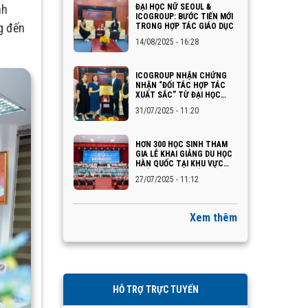
nh
ĐẠI HỌC NỮ SEOUL &
ICOGROUP: BƯỚC TIẾN MỚI
g đến
TRONG HỢP TÁC GIÁO DỤC
14/08/2025 - 16:28
ICOGROUP NHẬN CHỨNG
NHẬN “ĐỐI TÁC HỢP TÁC
XUẤT SẮC” TỪ ĐẠI HỌC
INJE – HÀN QUỐC
31/07/2025 - 11:20
HƠN 300 HỌC SINH THAM
GIA LỄ KHAI GIẢNG DU HỌC
HÀN QUỐC TẠI KHU VỰC
QUẢNG NINH – HẢI PHÒNG
27/07/2025 - 11:12
Xem thêm
HỖ TRỢ TRỰC TUYẾN