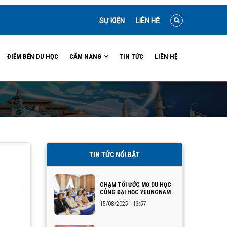
SỰ KIỆN
LIÊN HỆ
ĐIỂM ĐẾN DU HỌC
CẨM NANG
TIN TỨC
LIÊN HỆ
TIN TỨC NỔI BẬT
CHẠM TỚI ƯỚC MƠ DU HỌC
CÙNG ĐẠI HỌC YEUNGNAM
15/08/2025 - 13:57