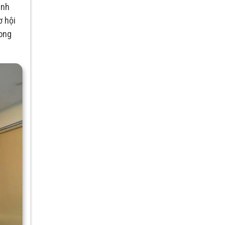
inh
ơ hội
rong