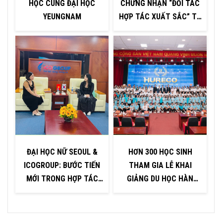
HỌC CÙNG ĐẠI HỌC
CHỨNG NHẬN “ĐỐI TÁC
YEUNGNAM
HỢP TÁC XUẤT SẮC” TỪ
H
ĐẠI HỌC INJE – HÀN
QUỐC
ĐẠI HỌC NỮ SEOUL &
HƠN 300 HỌC SINH
ICOGROUP: BƯỚC TIẾN
THAM GIA LỄ KHAI
P
MỚI TRONG HỢP TÁC
GIẢNG DU HỌC HÀN
GIÁO DỤC
QUỐC TẠI KHU VỰC
QUẢNG NINH – HẢI
PHÒNG