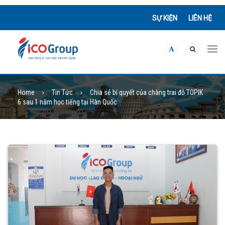
SỰ KIỆN
LIÊN HỆ
Home
Tin Tức
Chia sẻ bí quyết của chàng trai đỗ TOPIK
6 sau 1 năm học tiếng tại Hàn Quốc