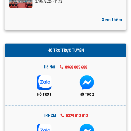
27/07/2025 - 11:12
Xem thêm
HỖ TRỢ TRỰC TUYẾN
Hà Nội
0968 005 688
HỖ TRỢ 1
HỖ TRỢ 2
TP.HCM
0329 013 013