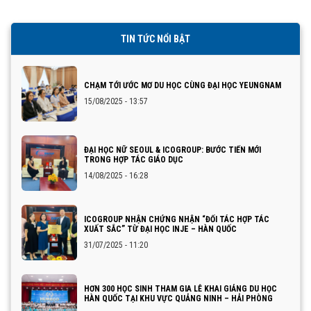
TIN TỨC NỔI BẬT
CHẠM TỚI ƯỚC MƠ DU HỌC CÙNG ĐẠI HỌC YEUNGNAM
15/08/2025 - 13:57
ĐẠI HỌC NỮ SEOUL & ICOGROUP: BƯỚC TIẾN MỚI
TRONG HỢP TÁC GIÁO DỤC
14/08/2025 - 16:28
ICOGROUP NHẬN CHỨNG NHẬN “ĐỐI TÁC HỢP TÁC
XUẤT SẮC” TỪ ĐẠI HỌC INJE – HÀN QUỐC
31/07/2025 - 11:20
HƠN 300 HỌC SINH THAM GIA LỄ KHAI GIẢNG DU HỌC
HÀN QUỐC TẠI KHU VỰC QUẢNG NINH – HẢI PHÒNG