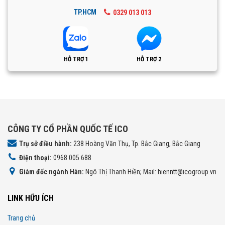
TP.HCM
0329 013 013
HỖ TRỢ 1
HỖ TRỢ 2
CÔNG TY CỔ PHẦN QUỐC TẾ ICO
Trụ sở điều hành:
238 Hoàng Văn Thụ, Tp. Bắc Giang, Bắc Giang
Điện thoại:
0968 005 688
Giám đốc ngành Hàn:
Ngô Thị Thanh Hiền; Mail: hienntt@icogroup.vn
LINK HỮU ÍCH
Trang chủ