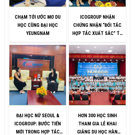
CHẠM TỚI ƯỚC MƠ DU
ICOGROUP NHẬN
HỌC CÙNG ĐẠI HỌC
CHỨNG NHẬN “ĐỐI TÁC
YEUNGNAM
HỢP TÁC XUẤT SẮC” TỪ
H
ĐẠI HỌC INJE – HÀN
QUỐC
ĐẠI HỌC NỮ SEOUL &
HƠN 300 HỌC SINH
ICOGROUP: BƯỚC TIẾN
THAM GIA LỄ KHAI
P
MỚI TRONG HỢP TÁC
GIẢNG DU HỌC HÀN