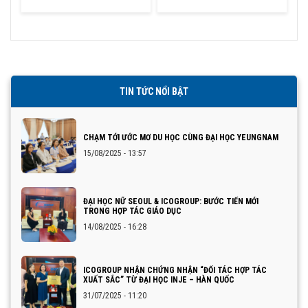
GIÁO DỤC
QUỐC TẠI KHU VỰC
QUẢNG NINH – HẢI
PHÒNG
TIN TỨC NỔI BẬT
CHẠM TỚI ƯỚC MƠ DU HỌC CÙNG ĐẠI HỌC YEUNGNAM
15/08/2025 - 13:57
ĐẠI HỌC NỮ SEOUL & ICOGROUP: BƯỚC TIẾN MỚI
TRONG HỢP TÁC GIÁO DỤC
14/08/2025 - 16:28
ICOGROUP NHẬN CHỨNG NHẬN “ĐỐI TÁC HỢP TÁC
XUẤT SẮC” TỪ ĐẠI HỌC INJE – HÀN QUỐC
31/07/2025 - 11:20