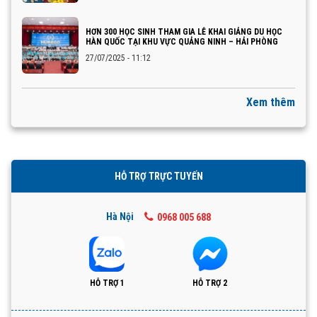
HƠN 300 HỌC SINH THAM GIA LỄ KHAI GIẢNG DU HỌC
HÀN QUỐC TẠI KHU VỰC QUẢNG NINH – HẢI PHÒNG
27/07/2025 - 11:12
Xem thêm
HỖ TRỢ TRỰC TUYẾN
Hà Nội
0968 005 688
HỖ TRỢ 1
HỖ TRỢ 2