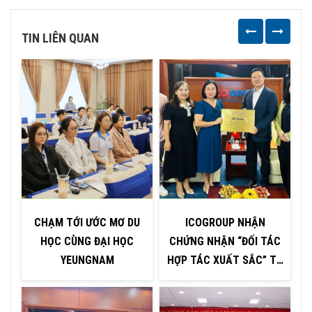
TIN LIÊN QUAN
CHẠM TỚI ƯỚC MƠ DU
ICOGROUP NHẬN
HỌC CÙNG ĐẠI HỌC
CHỨNG NHẬN “ĐỐI TÁC
YEUNGNAM
HỢP TÁC XUẤT SẮC” TỪ
H
ĐẠI HỌC INJE – HÀN
QUỐC