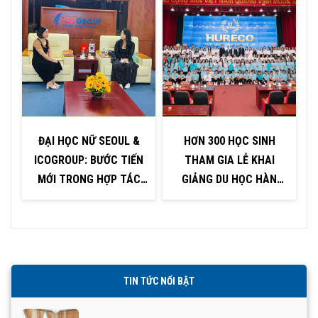
ĐẠI HỌC NỮ SEOUL &
HƠN 300 HỌC SINH
ICOGROUP: BƯỚC TIẾN
THAM GIA LỄ KHAI
P
MỚI TRONG HỢP TÁC
GIẢNG DU HỌC HÀN
GIÁO DỤC
QUỐC TẠI KHU VỰC
QUẢNG NINH – HẢI
PHÒNG
TIN TỨC NỔI BẬT