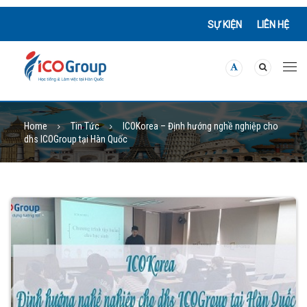
SỰ KIỆN
LIÊN HỆ
Home
Tin Tức
ICOKorea – Định hướng nghề nghiệp cho
dhs ICOGroup tại Hàn Quốc