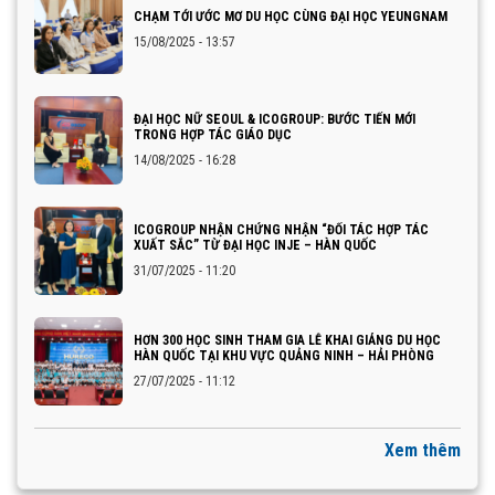
CHẠM TỚI ƯỚC MƠ DU HỌC CÙNG ĐẠI HỌC YEUNGNAM
15/08/2025 - 13:57
ĐẠI HỌC NỮ SEOUL & ICOGROUP: BƯỚC TIẾN MỚI
TRONG HỢP TÁC GIÁO DỤC
14/08/2025 - 16:28
ICOGROUP NHẬN CHỨNG NHẬN “ĐỐI TÁC HỢP TÁC
XUẤT SẮC” TỪ ĐẠI HỌC INJE – HÀN QUỐC
31/07/2025 - 11:20
HƠN 300 HỌC SINH THAM GIA LỄ KHAI GIẢNG DU HỌC
HÀN QUỐC TẠI KHU VỰC QUẢNG NINH – HẢI PHÒNG
27/07/2025 - 11:12
Xem thêm