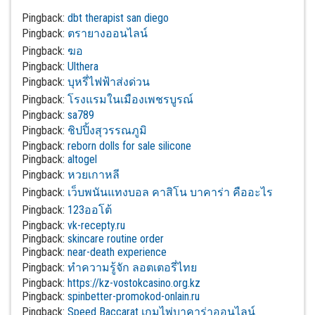
Pingback:
dbt therapist san diego
Pingback:
ตรายางออนไลน์
Pingback:
ฆอ
Pingback:
Ulthera
Pingback:
บุหรี่ไฟฟ้าส่งด่วน
Pingback:
โรงแรมในเมืองเพชรบูรณ์
Pingback:
sa789
Pingback:
ชิปปิ้งสุวรรณภูมิ
Pingback:
reborn dolls for sale silicone
Pingback:
altogel
Pingback:
หวยเกาหลี
Pingback:
เว็บพนันแทงบอล คาสิโน บาคาร่า คืออะไร
Pingback:
123ออโต้
Pingback:
vk-recepty.ru
Pingback:
skincare routine order
Pingback:
near-death experience
Pingback:
ทำความรู้จัก ลอตเตอรี่ไทย
Pingback:
https://kz-vostokcasino.org.kz
Pingback:
spinbetter-promokod-onlain.ru
Pingback:
Speed Baccarat เกมไพ่บาคาร่าออนไลน์