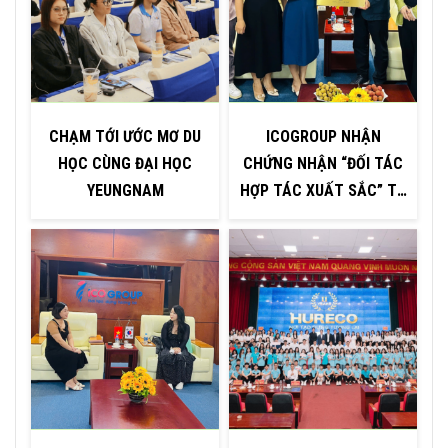
CHẠM TỚI ƯỚC MƠ DU
ICOGROUP NHẬN
HỌC CÙNG ĐẠI HỌC
CHỨNG NHẬN “ĐỐI TÁC
YEUNGNAM
HỢP TÁC XUẤT SẮC” TỪ
H
ĐẠI HỌC INJE – HÀN
QUỐC