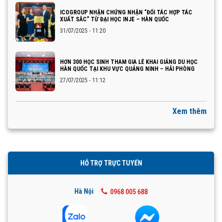
ICOGROUP NHẬN CHỨNG NHẬN “ĐỐI TÁC HỢP TÁC
XUẤT SẮC” TỪ ĐẠI HỌC INJE – HÀN QUỐC
31/07/2025 - 11:20
HƠN 300 HỌC SINH THAM GIA LỄ KHAI GIẢNG DU HỌC
HÀN QUỐC TẠI KHU VỰC QUẢNG NINH – HẢI PHÒNG
27/07/2025 - 11:12
Xem thêm
HỖ TRỢ TRỰC TUYẾN
Hà Nội
0968 005 688