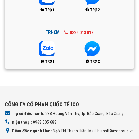
HỖ TRỢ 1
HỖ TRỢ 2
TP.HCM
0329 013 013
HỖ TRỢ 1
HỖ TRỢ 2
CÔNG TY CỔ PHẦN QUỐC TẾ ICO
Trụ sở điều hành:
238 Hoàng Văn Thụ, Tp. Bắc Giang, Bắc Giang
Điện thoại:
0968 005 688
Giám đốc ngành Hàn:
Ngô Thị Thanh Hiền; Mail: hienntt@icogroup.vn