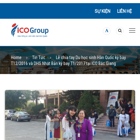
SỰ KIỆN
LIÊN HỆ
Home
Tin Tức
Lễ chia tay Du học sinh Hàn Quốc kỳ bay
T12/2016 và DHS Nhật Bản kỳ bay T1/2017 tại ICO Bắc Giang