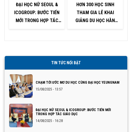
ĐẠI HỌC NỮ SEOUL &
HƠN 300 HỌC SINH
ICOGROUP: BƯỚC TIẾN
THAM GIA LỄ KHAI
P
MỚI TRONG HỢP TÁC
GIẢNG DU HỌC HÀN
GIÁO DỤC
QUỐC TẠI KHU VỰC
QUẢNG NINH – HẢI
PHÒNG
TIN TỨC NỔI BẬT
CHẠM TỚI ƯỚC MƠ DU HỌC CÙNG ĐẠI HỌC YEUNGNAM
15/08/2025 - 13:57
ĐẠI HỌC NỮ SEOUL & ICOGROUP: BƯỚC TIẾN MỚI
TRONG HỢP TÁC GIÁO DỤC
14/08/2025 - 16:28