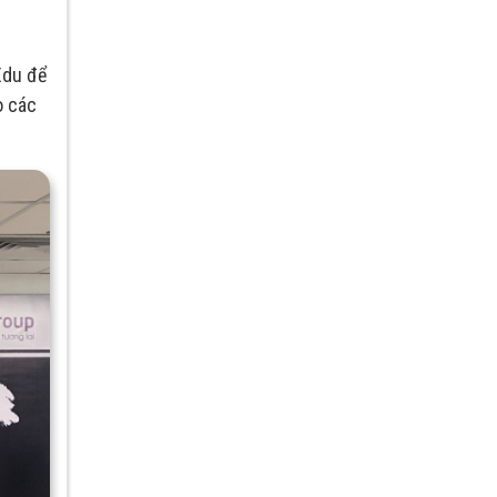
Edu để
o các