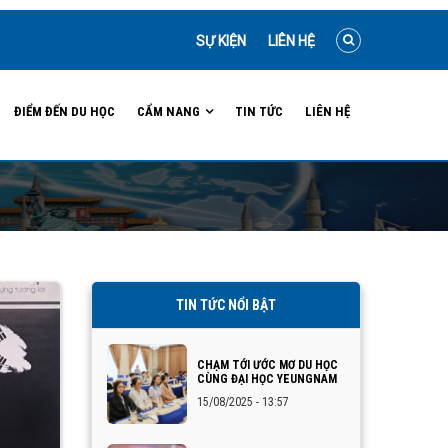
SỰ KIỆN
LIÊN HỆ
ĐIỂM ĐẾN DU HỌC
CẨM NANG
TIN TỨC
LIÊN HỆ
TIN TỨC NỔI BẬT
CHẠM TỚI ƯỚC MƠ DU HỌC
CÙNG ĐẠI HỌC YEUNGNAM
15/08/2025 - 13:57