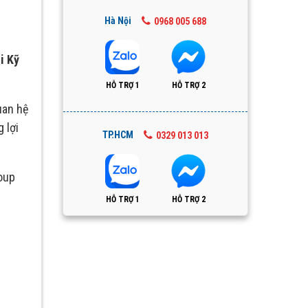
Hà Nội
0968 005 688
i Kỹ
HỖ TRỢ 1
HỖ TRỢ 2
uan hệ
 lợi
TP.HCM
0329 013 013
oup
HỖ TRỢ 1
HỖ TRỢ 2