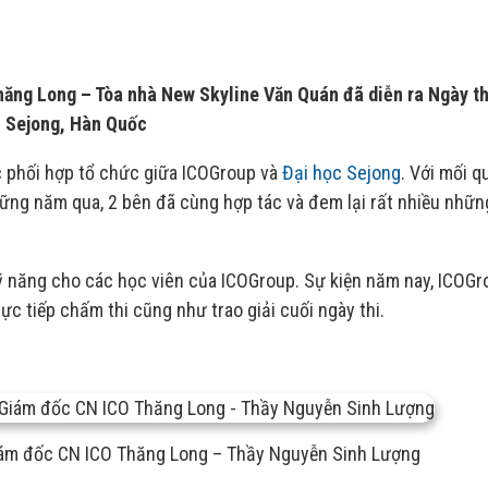
hăng Long – Tòa nhà New Skyline Văn Quán đã diễn ra Ngày th
c Sejong, Hàn Quốc
c phối hợp tổ chức giữa ICOGroup và
Đại học Sejong
. Với mối q
ững năm qua, 2 bên đã cùng hợp tác và đem lại rất nhiều những
 kỹ năng cho các học viên của ICOGroup. Sự kiện năm nay, ICOGr
ực tiếp chấm thi cũng như trao giải cuối ngày thi.
iám đốc CN ICO Thăng Long – Thầy Nguyễn Sinh Lượng