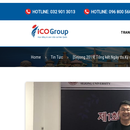
HOTLINE: 032 901 3013
HOTLINE: 096 800 56
TRAN
Home
Tin Tức
[Sejong 2019] Tổng kết Ngày thi Kỹ