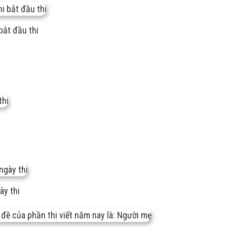
bắt đầu thi
i
ày thi