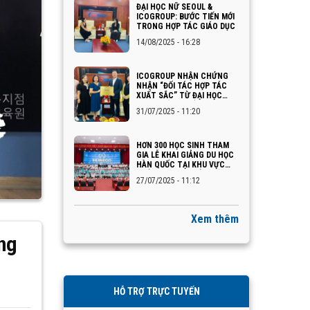
ĐẠI HỌC NỮ SEOUL &
ICOGROUP: BƯỚC TIẾN MỚI
TRONG HỢP TÁC GIÁO DỤC
14/08/2025 - 16:28
ICOGROUP NHẬN CHỨNG
NHẬN “ĐỐI TÁC HỢP TÁC
XUẤT SẮC” TỪ ĐẠI HỌC
INJE – HÀN QUỐC
31/07/2025 - 11:20
HƠN 300 HỌC SINH THAM
GIA LỄ KHAI GIẢNG DU HỌC
HÀN QUỐC TẠI KHU VỰC
QUẢNG NINH – HẢI PHÒNG
27/07/2025 - 11:12
Xem thêm
ùng
HỖ TRỢ TRỰC TUYẾN