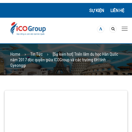
SỰ KIỆN
LIÊN HỆ
Home
Tin Tức
[Sự kiện hot] Triển lãm du học Hàn Quốc
năm 2017 độc quyền giữa ICOGroup và các trường ĐH tỉnh
Gyeonggi