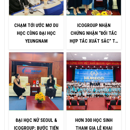
CHẠM TỚI ƯỚC MƠ DU
ICOGROUP NHẬN
HỌC CÙNG ĐẠI HỌC
CHỨNG NHẬN “ĐỐI TÁC
YEUNGNAM
HỢP TÁC XUẤT SẮC” TỪ
H
ĐẠI HỌC INJE – HÀN
QUỐC
ĐẠI HỌC NỮ SEOUL &
HƠN 300 HỌC SINH
ICOGROUP: BƯỚC TIẾN
THAM GIA LỄ KHAI
P