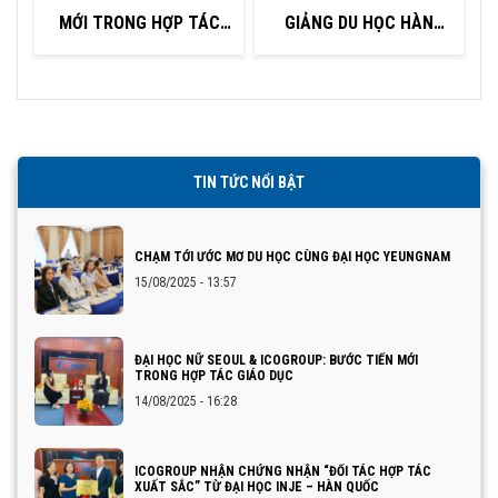
MỚI TRONG HỢP TÁC
GIẢNG DU HỌC HÀN
GIÁO DỤC
QUỐC TẠI KHU VỰC
QUẢNG NINH – HẢI
PHÒNG
TIN TỨC NỔI BẬT
CHẠM TỚI ƯỚC MƠ DU HỌC CÙNG ĐẠI HỌC YEUNGNAM
15/08/2025 - 13:57
ĐẠI HỌC NỮ SEOUL & ICOGROUP: BƯỚC TIẾN MỚI
TRONG HỢP TÁC GIÁO DỤC
14/08/2025 - 16:28
ICOGROUP NHẬN CHỨNG NHẬN “ĐỐI TÁC HỢP TÁC
XUẤT SẮC” TỪ ĐẠI HỌC INJE – HÀN QUỐC