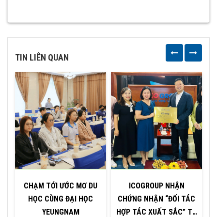
TIN LIÊN QUAN
CHẠM TỚI ƯỚC MƠ DU
ICOGROUP NHẬN
HỌC CÙNG ĐẠI HỌC
CHỨNG NHẬN “ĐỐI TÁC
YEUNGNAM
HỢP TÁC XUẤT SẮC” TỪ
H