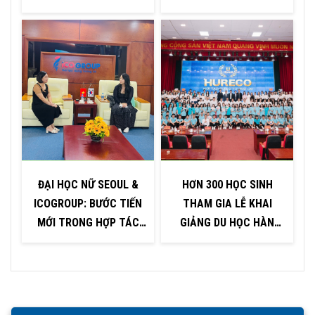
ĐẠI HỌC INJE – HÀN
QUỐC
ĐẠI HỌC NỮ SEOUL &
HƠN 300 HỌC SINH
ICOGROUP: BƯỚC TIẾN
THAM GIA LỄ KHAI
P
MỚI TRONG HỢP TÁC
GIẢNG DU HỌC HÀN
GIÁO DỤC
QUỐC TẠI KHU VỰC
QUẢNG NINH – HẢI
PHÒNG