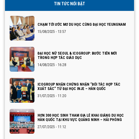
TIN TỨC NỔI BẬT
CHẠM TỚI ƯỚC MƠ DU HỌC CÙNG ĐẠI HỌC YEUNGNAM
15/08/2025 - 13:57
ĐẠI HỌC NỮ SEOUL & ICOGROUP: BƯỚC TIẾN MỚI
TRONG HỢP TÁC GIÁO DỤC
14/08/2025 - 16:28
ICOGROUP NHẬN CHỨNG NHẬN “ĐỐI TÁC HỢP TÁC
XUẤT SẮC” TỪ ĐẠI HỌC INJE – HÀN QUỐC
31/07/2025 - 11:20
HƠN 300 HỌC SINH THAM GIA LỄ KHAI GIẢNG DU HỌC
HÀN QUỐC TẠI KHU VỰC QUẢNG NINH – HẢI PHÒNG
27/07/2025 - 11:12