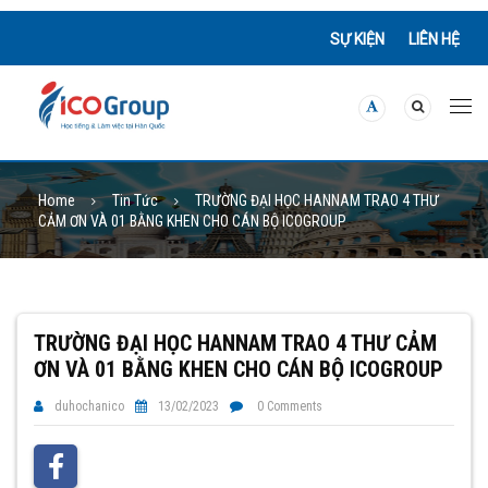
SỰ KIỆN
LIÊN HỆ
Home
Tin Tức
TRƯỜNG ĐẠI HỌC HANNAM TRAO 4 THƯ
CẢM ƠN VÀ 01 BẰNG KHEN CHO CÁN BỘ ICOGROUP
TRƯỜNG ĐẠI HỌC HANNAM TRAO 4 THƯ CẢM
ƠN VÀ 01 BẰNG KHEN CHO CÁN BỘ ICOGROUP
duhochanico
13/02/2023
0 Comments