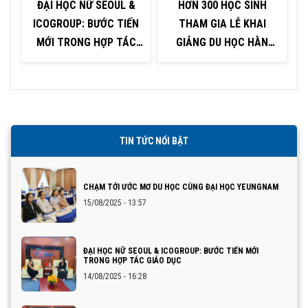
ĐẠI HỌC NỮ SEOUL &
HƠN 300 HỌC SINH
ICOGROUP: BƯỚC TIẾN
THAM GIA LỄ KHAI
P
MỚI TRONG HỢP TÁC
GIẢNG DU HỌC HÀN
GIÁO DỤC
QUỐC TẠI KHU VỰC
QUẢNG NINH – HẢI
PHÒNG
TIN TỨC NỔI BẬT
CHẠM TỚI ƯỚC MƠ DU HỌC CÙNG ĐẠI HỌC YEUNGNAM
15/08/2025 - 13:57
ĐẠI HỌC NỮ SEOUL & ICOGROUP: BƯỚC TIẾN MỚI
TRONG HỢP TÁC GIÁO DỤC
14/08/2025 - 16:28