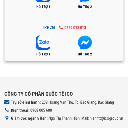
HỖ TRỢ 1
HỖ TRỢ 2
TP.HCM
0329 013 013
HỖ TRỢ 1
HỖ TRỢ 2
CÔNG TY CỔ PHẦN QUỐC TẾ ICO
Trụ sở điều hành:
238 Hoàng Văn Thụ, Tp. Bắc Giang, Bắc Giang
Điện thoại:
0968 005 688
Giám đốc ngành Hàn:
Ngô Thị Thanh Hiền; Mail: hienntt@icogroup.vn