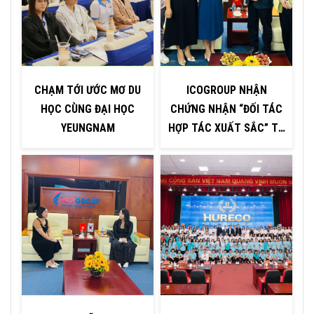
CHẠM TỚI ƯỚC MƠ DU
ICOGROUP NHẬN
HỌC CÙNG ĐẠI HỌC
CHỨNG NHẬN “ĐỐI TÁC
YEUNGNAM
HỢP TÁC XUẤT SẮC” TỪ
H
ĐẠI HỌC INJE – HÀN
QUỐC