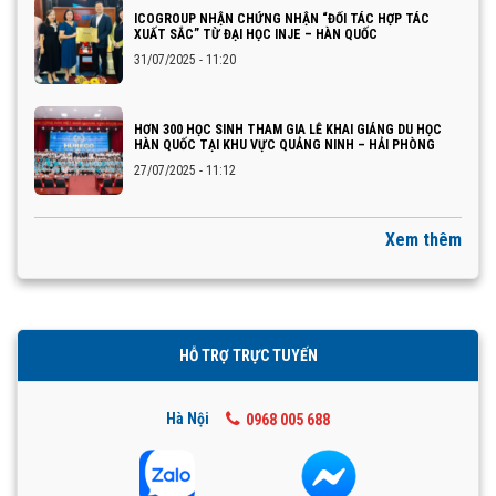
ICOGROUP NHẬN CHỨNG NHẬN “ĐỐI TÁC HỢP TÁC
XUẤT SẮC” TỪ ĐẠI HỌC INJE – HÀN QUỐC
31/07/2025 - 11:20
HƠN 300 HỌC SINH THAM GIA LỄ KHAI GIẢNG DU HỌC
HÀN QUỐC TẠI KHU VỰC QUẢNG NINH – HẢI PHÒNG
27/07/2025 - 11:12
Xem thêm
HỖ TRỢ TRỰC TUYẾN
Hà Nội
0968 005 688