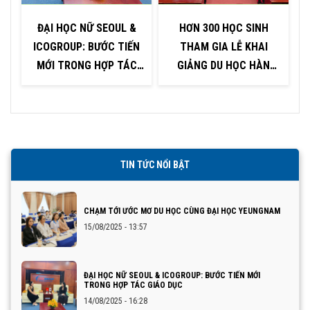
ĐẠI HỌC NỮ SEOUL &
HƠN 300 HỌC SINH
ICOGROUP: BƯỚC TIẾN
THAM GIA LỄ KHAI
P
MỚI TRONG HỢP TÁC
GIẢNG DU HỌC HÀN
GIÁO DỤC
QUỐC TẠI KHU VỰC
QUẢNG NINH – HẢI
PHÒNG
TIN TỨC NỔI BẬT
CHẠM TỚI ƯỚC MƠ DU HỌC CÙNG ĐẠI HỌC YEUNGNAM
15/08/2025 - 13:57
ĐẠI HỌC NỮ SEOUL & ICOGROUP: BƯỚC TIẾN MỚI
TRONG HỢP TÁC GIÁO DỤC
14/08/2025 - 16:28