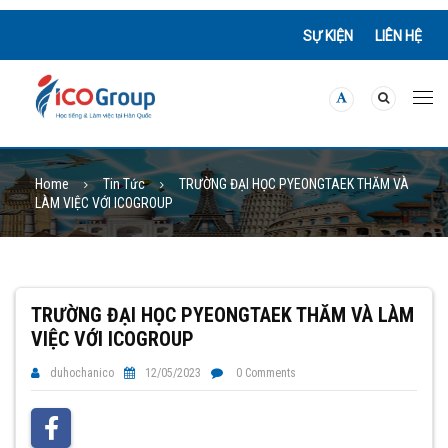
SỰ KIỆN
LIÊN HỆ
Home
Tin Tức
TRƯỜNG ĐẠI HỌC PYEONGTAEK THĂM VÀ
LÀM VIỆC VỚI ICOGROUP
TRƯỜNG ĐẠI HỌC PYEONGTAEK THĂM VÀ LÀM
VIỆC VỚI ICOGROUP
duhochanico
12/05/2023
0 Comments