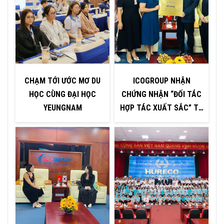
CHẠM TỚI ƯỚC MƠ DU
ICOGROUP NHẬN
HỌC CÙNG ĐẠI HỌC
CHỨNG NHẬN “ĐỐI TÁC
YEUNGNAM
HỢP TÁC XUẤT SẮC” TỪ
H
ĐẠI HỌC INJE – HÀN
QUỐC