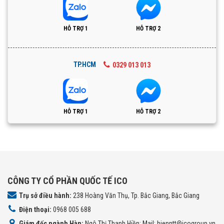
HỖ TRỢ 1
HỖ TRỢ 2
TP.HCM
0329 013 013
HỖ TRỢ 1
HỖ TRỢ 2
CÔNG TY CỔ PHẦN QUỐC TẾ ICO
Trụ sở điều hành:
238 Hoàng Văn Thụ, Tp. Bắc Giang, Bắc Giang
Điện thoại:
0968 005 688
Giám đốc ngành Hàn:
Ngô Thị Thanh Hiền; Mail: hienntt@icogroup.vn