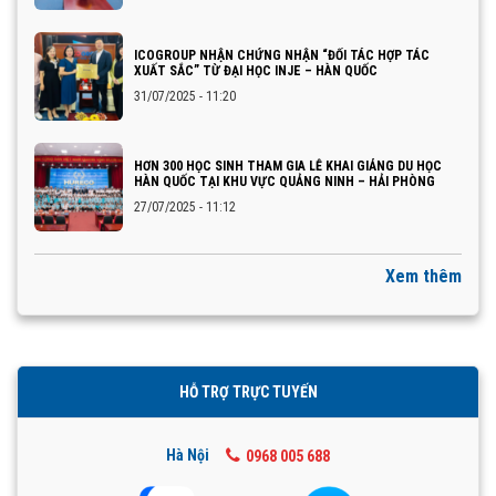
ICOGROUP NHẬN CHỨNG NHẬN “ĐỐI TÁC HỢP TÁC
XUẤT SẮC” TỪ ĐẠI HỌC INJE – HÀN QUỐC
31/07/2025 - 11:20
HƠN 300 HỌC SINH THAM GIA LỄ KHAI GIẢNG DU HỌC
HÀN QUỐC TẠI KHU VỰC QUẢNG NINH – HẢI PHÒNG
27/07/2025 - 11:12
Xem thêm
HỖ TRỢ TRỰC TUYẾN
Hà Nội
0968 005 688