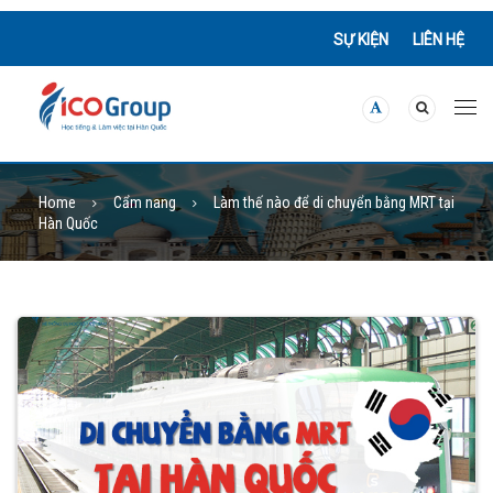
SỰ KIỆN
LIÊN HỆ
Home
Cẩm nang
Làm thế nào để di chuyển bằng MRT tại
Hàn Quốc