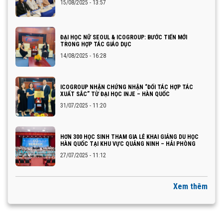
15/08/2025 - 13:57
ĐẠI HỌC NỮ SEOUL & ICOGROUP: BƯỚC TIẾN MỚI
TRONG HỢP TÁC GIÁO DỤC
14/08/2025 - 16:28
ICOGROUP NHẬN CHỨNG NHẬN “ĐỐI TÁC HỢP TÁC
XUẤT SẮC” TỪ ĐẠI HỌC INJE – HÀN QUỐC
31/07/2025 - 11:20
HƠN 300 HỌC SINH THAM GIA LỄ KHAI GIẢNG DU HỌC
HÀN QUỐC TẠI KHU VỰC QUẢNG NINH – HẢI PHÒNG
27/07/2025 - 11:12
Xem thêm