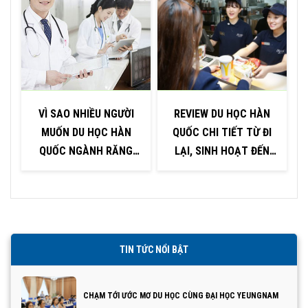
VÌ SAO NHIỀU NGƯỜI
REVIEW DU HỌC HÀN
MUỐN DU HỌC HÀN
QUỐC CHI TIẾT TỪ ĐI
QUỐC NGÀNH RĂNG
LẠI, SINH HOẠT ĐẾN
HÀM MẶT?
VIỆC LÀM
TIN TỨC NỔI BẬT
CHẠM TỚI ƯỚC MƠ DU HỌC CÙNG ĐẠI HỌC YEUNGNAM