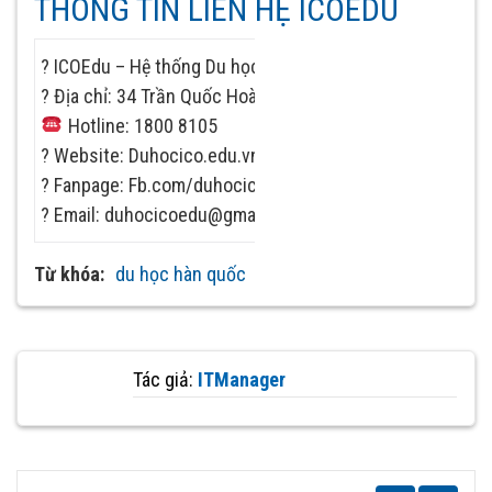
THÔNG TIN LIÊN HỆ ICOEDU
? ICOEdu – Hệ thống Du học số 1 Việt Nam ?
? Địa chỉ: 34 Trần Quốc Hoàn, Cầu Giấy, Hà Nội
Hotline: 1800 8105
? Website: Duhocico.edu.vn
? Fanpage: Fb.com/duhocico.edu.vn
? Email: duhocicoedu@gmail.com
Từ khóa:
du học hàn quốc
Tác giả:
ITManager