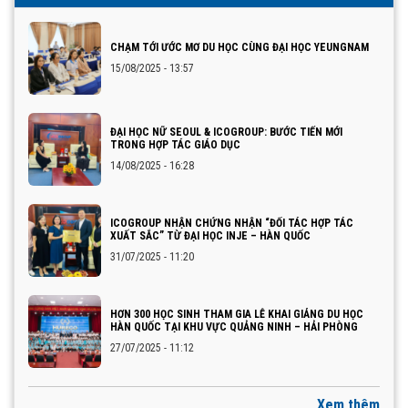
CHẠM TỚI ƯỚC MƠ DU HỌC CÙNG ĐẠI HỌC YEUNGNAM
15/08/2025 - 13:57
ĐẠI HỌC NỮ SEOUL & ICOGROUP: BƯỚC TIẾN MỚI
TRONG HỢP TÁC GIÁO DỤC
14/08/2025 - 16:28
ICOGROUP NHẬN CHỨNG NHẬN “ĐỐI TÁC HỢP TÁC
XUẤT SẮC” TỪ ĐẠI HỌC INJE – HÀN QUỐC
31/07/2025 - 11:20
HƠN 300 HỌC SINH THAM GIA LỄ KHAI GIẢNG DU HỌC
HÀN QUỐC TẠI KHU VỰC QUẢNG NINH – HẢI PHÒNG
27/07/2025 - 11:12
Xem thêm