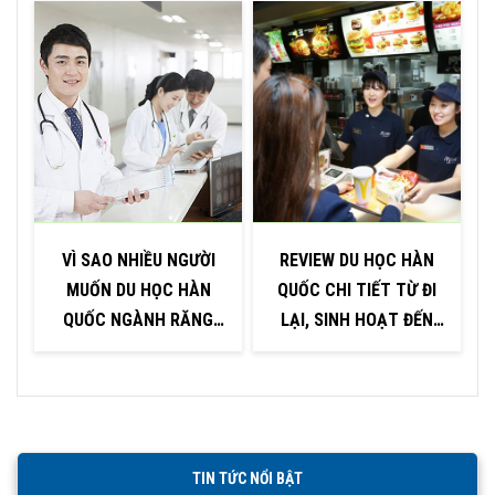
VÌ SAO NHIỀU NGƯỜI
REVIEW DU HỌC HÀN
MUỐN DU HỌC HÀN
QUỐC CHI TIẾT TỪ ĐI
QUỐC NGÀNH RĂNG
LẠI, SINH HOẠT ĐẾN
HÀM MẶT?
VIỆC LÀM
TIN TỨC NỔI BẬT