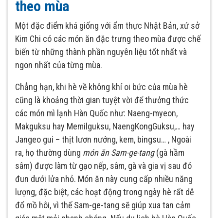
theo mùa
Một đặc điểm khá giống với ẩm thực Nhật Bản, xứ sở
Kim Chi có các món ăn đặc trưng theo mùa được chế
biến từ những thành phần nguyên liệu tốt nhất và
ngon nhất của từng mùa.
Chẳng hạn, khi hè về không khí oi bức của mùa hè
cũng là khoảng thời gian tuyệt vời để thưởng thức
các món mì lạnh Hàn Quốc như: Naeng-myeon,
Makguksu hay Memilguksu, NaengKongGuksu,… hay
Jangeo gui – thịt lươn nướng, kem, bingsu… , Ngoài
ra, họ thường dùng
món ăn Sam-ge-tang
(gà hầm
sâm) được làm từ gạo nếp, sâm, gà và gia vị sau đó
đun dưới lửa nhỏ. Món ăn này cung cấp nhiều năng
lượng, đặc biệt, các hoạt động trong ngày hè rất dễ
đổ mồ hôi, vì thế Sam-ge-tang sẽ giúp xua tan cảm