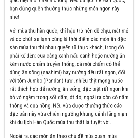
giác mệt mỏi nhanh chóng. Nếu du lịch hè Hàn Quốc,
bạn đừng quên thưởng thức những món ngon này
nhé!
Với mùa thu hàn quốc, khí hậu trở nên dễ chịu, mát mẻ
và có chút se lạnh cũng là thời điểm các món ăn đặc
sản mùa thu thi nhau quyến rũ thực khách, trong đó
phải kể đến: cua càng xanh nấu canh hoặc nướng ăn
kèm nước chấm truyền thống, cá mòi chấm có thể
dùng ăn sống (sashimi) hay nướng đều rất ngon, đối
với tôm Jumbo (Pandan) tươi, nhiều thịt mọng nước
rất thích hợp để nướng, ăn sống, đặc biệt rất ngon khi
bỏ vỏ ngâm trong sốt dấm, ớt đỏ; ngoài ra còn có nấm
thông và quả hồng. Nếu vừa được thưởng thức các
đặc sản này vừa chiêm ngưỡng khung cảnh lãng mạn
khi du lịch Hàn Quốc mùa thu thật là tuyệt vời.
Ngoài ra, các món ăn theo chủ đề mùa xuân, mùa