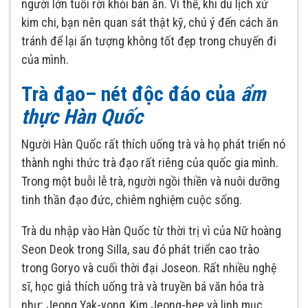
người lớn tuổi rời khỏi bàn ăn. Vì thế, khi du lịch xứ
kim chi, bạn nên quan sát thật kỹ, chú ý đến cách ăn
tránh để lại ấn tượng không tốt đẹp trong chuyến đi
của mình.
Trà đạo– nét độc đáo của
ẩm
thực Hàn Quốc
Người Hàn Quốc rất thích uống trà và họ phát triển nó
thành nghi thức trà đạo rất riêng của quốc gia mình.
Trong một buỗi lễ trà, người ngồi thiền và nuôi dưỡng
tinh thần đạo đức, chiêm nghiệm cuộc sống.
Trà du nhập vào Hàn Quốc từ thời trị vì của Nữ hoàng
Seon Deok trong Silla, sau đó phát triển cao trào
trong Goryo và cuối thời đại Joseon. Rất nhiều nghệ
sĩ, học giả thích uống trà và truyền bá văn hóa trà
như: Jeong Yak-yong, Kim Jeong-hee và linh mục