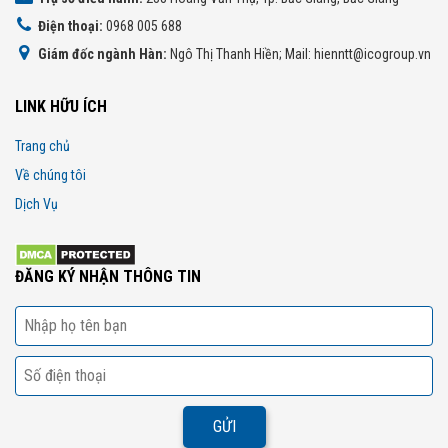
Điện thoại:
0968 005 688
Giám đốc ngành Hàn:
Ngô Thị Thanh Hiền; Mail: hienntt@icogroup.vn
LINK HỮU ÍCH
Trang chủ
Về chúng tôi
Dịch Vụ
ĐĂNG KÝ NHẬN THÔNG TIN