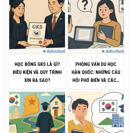
HỌC BỔNG GKS LÀ GÌ?
PHỎNG VẤN DU HỌC
ĐIỀU KIỆN VÀ QUY TRÌNH
HÀN QUỐC: NHỮNG CÂU
XIN RA SAO?
HỎI PHỔ BIẾN VÀ CÁCH
TRẢ LỜI