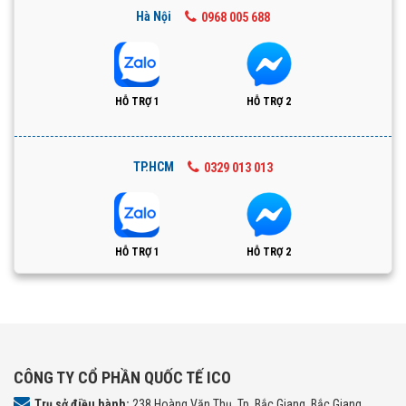
Hà Nội
0968 005 688
HỖ TRỢ 1
HỖ TRỢ 2
TP.HCM
0329 013 013
HỖ TRỢ 1
HỖ TRỢ 2
CÔNG TY CỔ PHẦN QUỐC TẾ ICO
Trụ sở điều hành:
238 Hoàng Văn Thụ, Tp. Bắc Giang, Bắc Giang