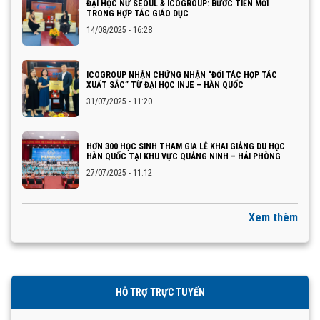
ĐẠI HỌC NỮ SEOUL & ICOGROUP: BƯỚC TIẾN MỚI
TRONG HỢP TÁC GIÁO DỤC
14/08/2025 - 16:28
ICOGROUP NHẬN CHỨNG NHẬN “ĐỐI TÁC HỢP TÁC
XUẤT SẮC” TỪ ĐẠI HỌC INJE – HÀN QUỐC
31/07/2025 - 11:20
HƠN 300 HỌC SINH THAM GIA LỄ KHAI GIẢNG DU HỌC
HÀN QUỐC TẠI KHU VỰC QUẢNG NINH – HẢI PHÒNG
27/07/2025 - 11:12
Xem thêm
HỖ TRỢ TRỰC TUYẾN