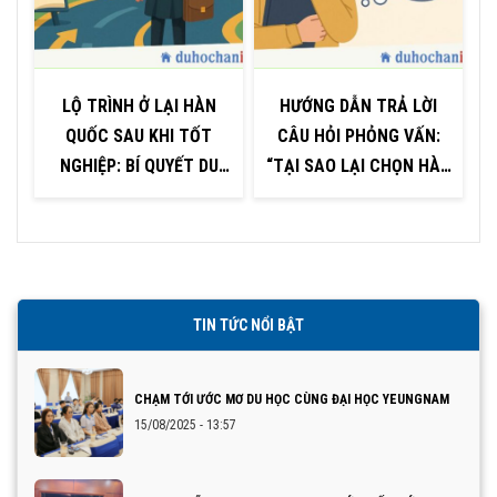
LỘ TRÌNH Ở LẠI HÀN
HƯỚNG DẪN TRẢ LỜI
QUỐC SAU KHI TỐT
CÂU HỎI PHỎNG VẤN:
NGHIỆP: BÍ QUYẾT DU
“TẠI SAO LẠI CHỌN HÀN
HỌC SINH CẦN BIẾT
QUỐC ĐỂ DU HỌC?”
TIN TỨC NỔI BẬT
CHẠM TỚI ƯỚC MƠ DU HỌC CÙNG ĐẠI HỌC YEUNGNAM
15/08/2025 - 13:57