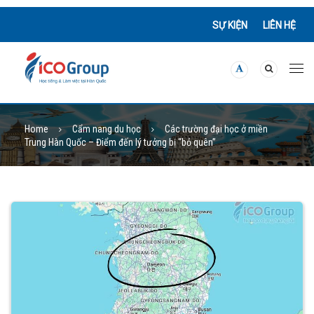
SỰ KIỆN
LIÊN HỆ
Home
Cẩm nang du học
Các trường đại học ở miền
Trung Hàn Quốc – Điểm đến lý tưởng bị “bỏ quên”